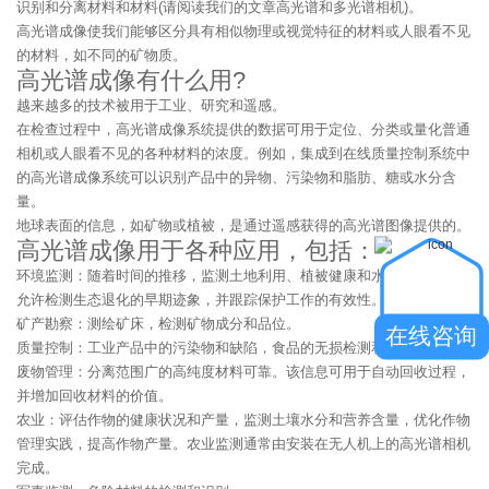
识别和分离材料和材料(请阅读我们的文章高光谱和多光谱相机)。
高光谱成像使我们能够区分具有相似物理或视觉特征的材料或人眼看不见
的材料，如不同的矿物质。
高光谱成像有什么用?
越来越多的技术被用于工业、研究和遥感。
在检查过程中，高光谱成像系统提供的数据可用于定位、分类或量化普通
相机或人眼看不见的各种材料的浓度。例如，集成到在线质量控制系统中
的高光谱成像系统可以识别产品中的异物、污染物和脂肪、糖或水分含
量。
地球表面的信息，如矿物或植被，是通过遥感获得的高光谱图像提供的。
高光谱成像用于各种应用，包括：
环境监测：随着时间的推移，监测土地利用、植被健康和水质的变化。这
允许检测生态退化的早期迹象，并跟踪保护工作的有效性。
矿产勘察：测绘矿床，检测矿物成分和品位。
在线咨询
质量控制：工业产品中的污染物和缺陷，食品的无损检测和分级。
废物管理：分离范围广的高纯度材料可靠。该信息可用于自动回收过程，
并增加回收材料的价值。
农业：评估作物的健康状况和产量，监测土壤水分和营养含量，优化作物
管理实践，提高作物产量。农业监测通常由安装在无人机上的高光谱相机
完成。