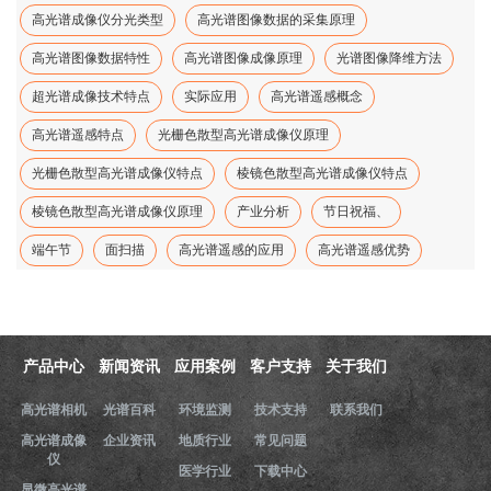
高光谱成像仪分光类型
高光谱图像数据的采集原理
高光谱图像数据特性
高光谱图像成像原理
光谱图像降维方法
超光谱成像技术特点
实际应用
高光谱遥感概念
高光谱遥感特点
光栅色散型高光谱成像仪原理
光栅色散型高光谱成像仪特点
棱镜色散型高光谱成像仪特点
棱镜色散型高光谱成像仪原理
产业分析
节日祝福、
端午节
面扫描
高光谱遥感的应用
高光谱遥感优势
产品中心
新闻资讯
应用案例
客户支持
关于我们
高光谱相机
光谱百科
环境监测
技术支持
联系我们
高光谱成像
企业资讯
地质行业
常见问题
仪
医学行业
下载中心
显微高光谱