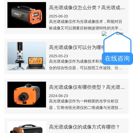
扫型光谱成像仪和凝视型光谱成像仪的原理
高光谱成像仪怎么分类？高光谱成像仪常见分类
分别做了..
2025-06-20
高光谱成像仪作为光谱成像技术，即能对目
标成像又可以测量目标物波谱特性的光学探
测器，其特点是光谱分辨率高、波段连续性
强，实现了真正的图谱合一。那么，高光谱
高光谱成像仪可以分为哪些不同的类型？
成像仪怎..
2025-05-23
在线咨询
高光谱成像仪​作为成像技术和光谱技术相融
合的综合性仪器，可以按照工作波段、分光
方式、扫描方式及工作高度等不同特性分为
不同的类型。本文对高光谱成像仪的类型做
高光谱成像仪有哪些类型？高光谱成像仪类型介绍
了介绍..
2024-08-23
高光谱成像仪​作为一种精密的光学分析仪
器，它将传统光谱仪的二维成像与光谱技术
有机的融为一体，可以完整、无损地同时获
取被测物的空间信息和光谱信息，其根据成
高光谱成像仪的成像方式有哪些？
像方式及..