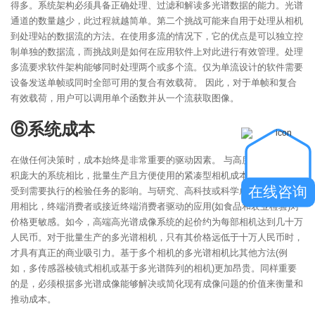
得多。系统架构必须具备正确处理、过滤和解读多光谱数据的能力。光谱
通道的数量越少，此过程就越简单。第二个挑战可能来自用于处理从相机
到处理站的数据流的方法。在使用多流的情况下，它的优点是可以独立控
制单独的数据流，而挑战则是如何在应用软件上对此进行有效管理。处理
多流要求软件架构能够同时处理两个或多个流。仅为单流设计的软件需要
设备发送单帧或同时全部可用的复合有效载荷。 因此，对于单帧和复合
有效载荷，用户可以调用单个函数并从一个流获取图像。
⑥系统成本
在做任何决策时，成本始终是非常重要的驱动因素。 与高度专业化和体
积庞大的系统相比，批量生产且方便使用的紧凑型相机成本更低。成本还
在线咨询
受到需要执行的检验任务的影响。与研究、高科技或科学成像领域中的应
用相比，终端消费者或接近终端消费者驱动的应用(如食品和农业检验)对
价格更敏感。如今，高端高光谱成像系统的起价约为每部相机达到几十万
人民币。对于批量生产的多光谱相机，只有其价格远低于十万人民币时，
才具有真正的商业吸引力。基于多个相机的多光谱相机比其他方法(例
如，多传感器棱镜式相机或基于多光谱阵列的相机)更加昂贵。同样重要
的是，必须根据多光谱成像能够解决或简化现有成像问题的价值来衡量和
推动成本。