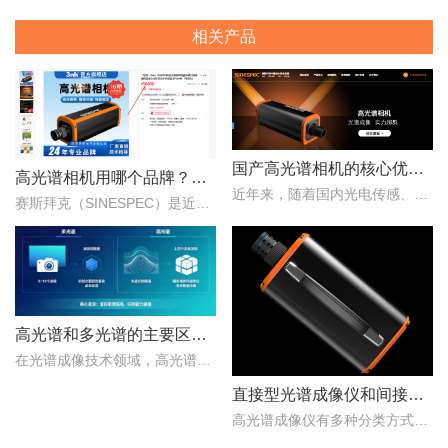
相关产品
国产高光谱相机的核心优势：从“跟跑”到“并跑”的跨越
高光谱相机用哪个品牌？赛斯拜克怎么样？
近年来，随着国内光电传感、光学设计、成像算法等产业链环节的持续突破，国产高光谱相机综合性能稳步提升，正在从“进口替代”走向“自主引领”。..
赛斯拜克（SINESPEC）是近年来快速崛起的国产高光谱相机代表品牌之一，其优势在于性价比、自主技术以及本土化服务。..
高光谱和多光谱的主要区别有哪些？
在光谱成像技术领域，高光谱成像与多光谱成像代表了两个重要的技术方向。..
直接型光谱成像仪和间接型光谱成像仪区别
高光谱成像仪有多种分类方式，按照重构理论分类，可以分为直接型光谱成像仪和间接型光谱成像仪。那么，直接型光谱成像仪和间接型光谱成像仪什么区别？下文对直接型光谱成像..