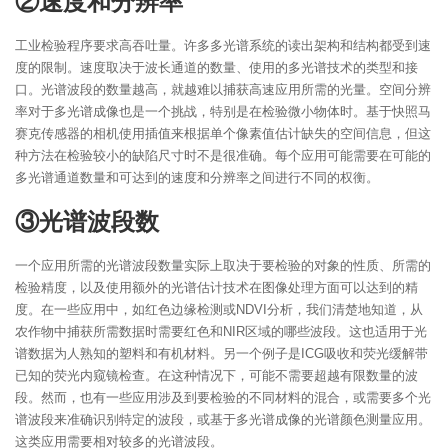
②速度和分辨率
工业检验程序要求高吞吐量。许多多光谱系统的读出架构和结构都受到速
度的限制。速度取决于波长通道的数量、使用的多光谱技术的类型和接
口。光谱波段的数量越高，就越难以捕获高速应用所需的光量。空间分辨
率对于多光谱成像也是一个挑战，特别是在检验微小物体时。基于快照马
赛克传感器的相机使用插值来根据单个像素值估计缺失的空间信息，但这
种方法在检验较小的缺陷尺寸时不是很准确。每个应用可能需要在可能的
多光谱通道数量和可达到的速度和分辨率之间进行不同的权衡。
③光谱波段数
一个应用所需的光谱波段数量实际上取决于要检验的对象的性质、所需的
检验精度，以及使用额外的光谱估计技术在图像处理方面可以达到的精
度。在一些应用中，如红色边缘检测或NDVI分析，我们清楚地知道，从
农作物中捕获所需数据时需要红色和NIR区域的哪些波段。这也适用于光
谱数据为人熟知的塑料和有机材料。另一个例子是ICG吸收和荧光缓解带
已知的荧光内窥镜检查。在这种情况下，可能不需要超越有限数量的波
段。然而，也有一些应用涉及到要检验的不同材料的混合，或需要多个光
谱波段来准确识别特定的波段，或基于多光谱成像的光谱颜色测量应用。
这类应用需要相对较多的光谱波段。