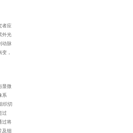
究者应
紫外光
别动脉
病变，
与显微
像系
肤组织切
超过
通过将
片及细