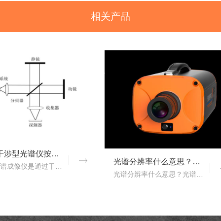
相关产品
双光束干涉型光谱仪按照调制方式不同可分为哪些类型？
光谱分辨率什么意思？高光谱成像仪光谱分辨率范围多少？
干涉型光谱成像仪是通过干涉元件和焦平面探测器对目标场景进行成像，干涉光谱成像技术主要包括双光束干涉型和多光束干涉型两种。那么，双光束干涉型光谱仪按照调制方式不同..
光谱分辨率什么意思？光谱分辨率是评价高光谱成像仪性能的一个重要的指标，只是探测器在波长色散的方向，光谱仪器达到光谱响应峰值的半时，这两个波长之间的波长宽度。那么..