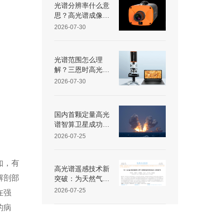
光谱分辨率什么意
思？高光谱成像仪
光谱分辨率范围多
2026-07-30
少？
光谱范围怎么理
解？三恩时高光谱
成像仪光谱范围是
2026-07-30
多少nm？
国内首颗定量高光
谱智算卫星成功入
轨
2026-07-25
如，有
高光谱遥感技术新
解剖部
突破：为天然气管
道“微泄露”戴上“光
2026-07-25
在强
谱眼镜”
的病