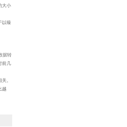
的大小
于以噪
数据转
时前几
相关。
比越