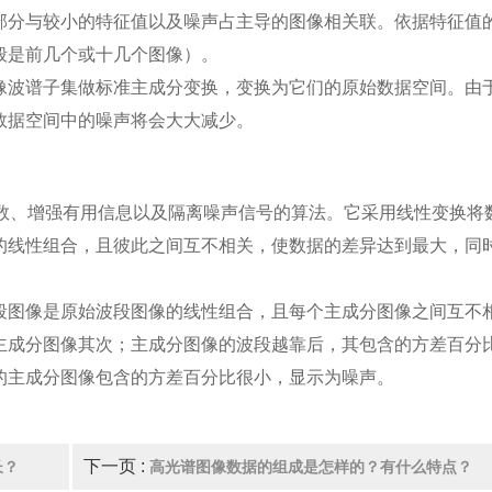
部分与较小的特征值以及噪声占主导的图像相关联。依据特征值
般是前几个或十几个图像）。
像波谱子集做标准主成分变换，变换为它们的原始数据空间。由
数据空间中的噪声将会大大减少。
维数、增强有用信息以及隔离噪声信号的算法。它采用线性变换将
的线性组合，且彼此之间互不相关，使数据的差异达到最大，同
段图像是原始波段图像的线性组合，且每个主成分图像之间互不
主成分图像其次；主成分图像的波段越靠后，其包含的方差百分
的主成分图像包含的方差百分比很小，显示为噪声。
下一页 :
长？
高光谱图像数据的组成是怎样的？有什么特点？