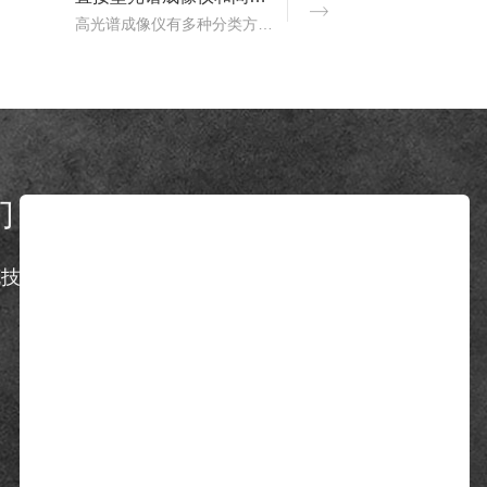
高光谱成像仪有多种分类方式，按照重构理论分类，可以分为直接型光谱成像仪和间接型光谱成像仪。那么，直接型光谱成像仪和间接型光谱成像仪什么区别？下文对直接型光谱成像..
们
Contact us
克技术有限公司
地址：广州市增城区新城大道400号智能制
造中心33号楼601
电话：13342856916 13342856916
邮箱：3nh@3nh.com