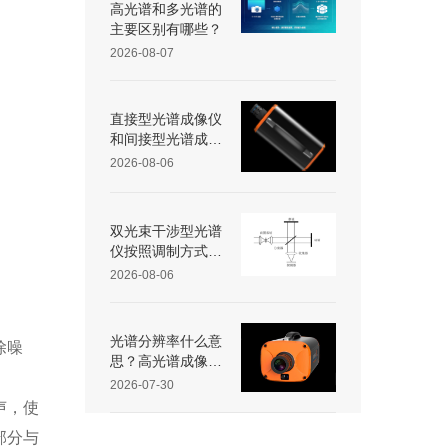
高光谱和多光谱的
主要区别有哪些？
2026-08-07
直接型光谱成像仪
和间接型光谱成像
仪区别
2026-08-06
双光束干涉型光谱
仪按照调制方式不
同可分为哪些类
2026-08-06
型？
光谱分辨率什么意
除噪
思？高光谱成像仪
光谱分辨率范围多
2026-07-30
少？
声，使
部分与