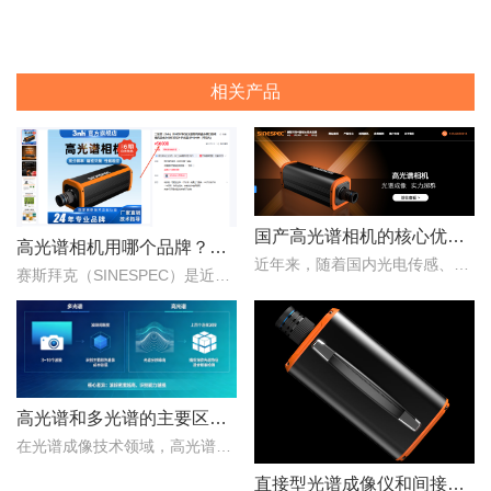
相关产品
国产高光谱相机的核心优势：从“跟跑”到“并跑”的跨越
高光谱相机用哪个品牌？赛斯拜克怎么样？
近年来，随着国内光电传感、光学设计、成像算法等产业链环节的持续突破，国产高光谱相机综合性能稳步提升，正在从“进口替代”走向“自主引领”。..
赛斯拜克（SINESPEC）是近年来快速崛起的国产高光谱相机代表品牌之一，其优势在于性价比、自主技术以及本土化服务。..
高光谱和多光谱的主要区别有哪些？
在光谱成像技术领域，高光谱成像与多光谱成像代表了两个重要的技术方向。..
直接型光谱成像仪和间接型光谱成像仪区别