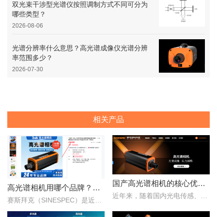
双光束干涉型光谱仪按照调制方式不同可分为
哪些类型？
2026-08-06
光谱分辨率什么意思？高光谱成像仪光谱分辨
率范围多少？
2026-07-30
相关产品
国产高光谱相机的核心优势：从“跟跑”到“并跑”的跨越
高光谱相机用哪个品牌？赛斯拜克怎么样？
近年来，随着国内光电传感、光学设计、成像算法等产业链环节的持续突破，国产高光谱相机综合性能稳步提升，正在从“进口替代”走向“自主引领”。..
赛斯拜克（SINESPEC）是近年来快速崛起的国产高光谱相机代表品牌之一，其优势在于性价比、自主技术以及本土化服务。..