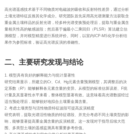
高光谱遥感技术基于不同物质对电磁波的吸收和反射特性差异，通过分析
土壤光谱特征反推其化学成分。研究团队首先采用高光谱测量方法获取含
重金属土壤样品的反射光谱，经多种光谱变换预处理后，提取与重金属含
量相关性高的敏感波段；然后基于偏最小二乘回归（PLSR）算法建立估
测模型，并对模型精度进行系统评价。同时，以室内ICP-MS化学分析结
果作为参照标准，验证高光谱反演的准确性。
二、主要研究发现与结论
1. 模型具有良好的解释能力与统计显著性
研究结果显示，所建立的Cr、Cd、Hg元素含量预测模型，其调整后的决
定系数（R²）能够解释各元素含量的变异。从模型的标准估算误差、F统
计量及其显著性水平来看，整体模型显著有效。这意味着高光谱数据经过
适当预处理后，能够较好地拟合土壤重金属含量。
2. 考虑土壤类型与活性物质特征波段可提高反演精度
研究表明，提取光谱活性物质的特征谱段、并充分考虑不同土壤类型的影
响，能够显著提高重金属含量的反演精度。这一发现对于指导后续大范
围、多类型土壤的遥感监测具有重要参考价值。