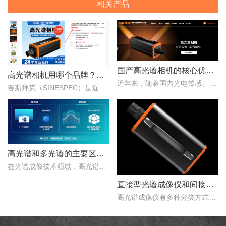
相关产品
国产高光谱相机的核心优势：从“跟跑”到“并跑”的跨越
高光谱相机用哪个品牌？赛斯拜克怎么样？
近年来，随着国内光电传感、光学设计、成像算法等产业链环节的持续突破，国产高光谱相机综合性能稳步提升，正在从“进口替代”走向“自主引领”。..
赛斯拜克（SINESPEC）是近年来快速崛起的国产高光谱相机代表品牌之一，其优势在于性价比、自主技术以及本土化服务。..
高光谱和多光谱的主要区别有哪些？
在光谱成像技术领域，高光谱成像与多光谱成像代表了两个重要的技术方向。..
直接型光谱成像仪和间接型光谱成像仪区别
高光谱成像仪有多种分类方式，按照重构理论分类，可以分为直接型光谱成像仪和间接型光谱成像仪。那么，直接型光谱成像仪和间接型光谱成像仪什么区别？下文对直接型光谱成像..