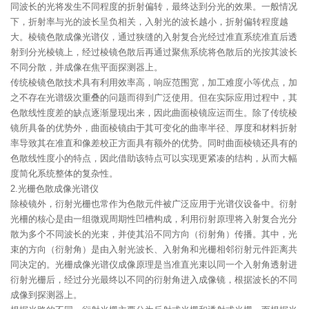
同波长的光将发生不同程度的折射偏转，最终达到分光的效果。一般情况
下，折射率与光的波长呈负相关，入射光的波长越小，折射偏转程度越
大。棱镜色散成像光谱仪，通过狭缝的入射复合光经过准直系统准直后透
射到分光棱镜上，经过棱镜色散后再通过聚焦系统将色散后的光按其波长
不同分散，并成像在焦平面探测器上。
传统棱镜色散技术具有利用效率高，响应范围宽，加工难度小等优点，加
之不存在光谱级次重叠的问题而得到广泛使用。但在实际应用过程中，其
色散线性度差的缺点逐渐显现出来，因此曲面棱镜应运而生。除了传统棱
镜所具备的优势外，曲面棱镜由于其可变化的曲率半径、厚度和材料折射
率导致其在准直和像差校正方面具有额外的优势。同时曲面棱镜还具有的
色散线性度小的特点，因此借助该特点可以实现更紧凑的结构，从而大幅
度简化系统整体的复杂性。
2.光栅色散成像光谱仪
除棱镜外，衍射光栅也常作为色散元件被广泛应用于光谱仪设备中。衍射
光柵的核心是由一组微观周期性凹槽构成，利用衍射原理将入射复合光分
散为多个不同波长的光束，并使其沿不同方向（衍射角）传播。其中，光
束的方向（衍射角）是由入射光波长、入射角和光栅相邻衍射元件距离共
同决定的。光栅成像光谱仪成像原理是当准直光束以同一个入射角透射进
衍射光栅后，经过分光最终以不同的衍射角进入成像镜，根据波长的不同
成像到探测器上。