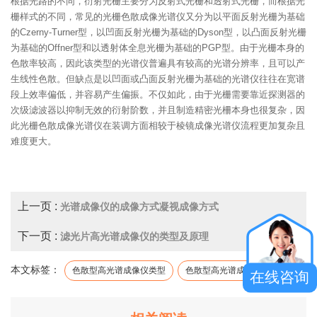
根据光路的不同，衍射光栅主要分为反射式光栅和透射式光栅，而根据光
栅样式的不同，常见的光栅色散成像光谱仪又分为以平面反射光栅为基础
的Czerny-Turner型，以凹面反射光栅为基础的Dyson型，以凸面反射光栅
为基础的Offner型和以透射体全息光栅为基础的PGP型。由于光栅本身的
色散率较高，因此该类型的光谱仪普遍具有较高的光谱分辨率，且可以产
生线性色散。但缺点是以凹面或凸面反射光栅为基础的光谱仪往往在宽谱
段上效率偏低，并容易产生偏振。不仅如此，由于光栅需要靠近探测器的
次级滤波器以抑制无效的衍射阶数，并且制造精密光柵本身也很复杂，因
此光栅色散成像光谱仪在装调方面相较于棱镜成像光谱仪流程更加复杂且
难度更大。
上一页 :
光谱成像仪的成像方式凝视成像方式
下一页 :
滤光片高光谱成像仪的类型及原理
本文标签：
色散型高光谱成像仪类型
色散型高光谱成像仪原理
在线咨询