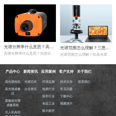
光谱分辨率什么意思？高光谱成像仪光谱分辨率范围多少？
光谱范围怎么理解？三恩时高光谱成像仪光谱范围是多少nm？
光谱分辨率什么意思？光谱分辨率是评价高光谱成像仪性能的一个重要的指标，只是探测器在波长色散的方向，光谱仪器达到光谱响应峰值的半时，这两个波长之间的波长宽度。那么..
光谱范围怎么理解？在高光谱成像仪的性能指标评价中，光谱范围是一项重要的指标，它用于表示高光谱成像仪能够在该谱段内实现理想成像的范围。那么，三恩时高光谱成像仪光谱..
产品中心
新闻资讯
应用案例
客户支持
关于我们
高光谱相机
光谱百科
环境监测
技术支持
联系我们
高光谱成像
企业资讯
地质行业
常见问题
仪
医学行业
下载中心
显微高光谱
食品工业
视频演示
成像系统
航天航空
无人机高光