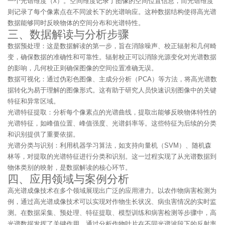
一个光谱维度（λ）。空间维度记录了图像的空间位置信息，而光谱维度
则记录了每个像素点在不同波长下的光谱响应。这种数据结构使得高光谱
数据能够同时反映物体的空间分布和光谱特性。
三、数据解读与分析步骤
数据预处理：这是数据解读的第一步，旨在消除噪声、校正辐射和几何畸
变，确保数据的准确性和可靠性。辐射校正可以消除光源变化对光谱数据
的影响，几何校正则确保图像的空间位置准确无误。
数据可视化：通过伪彩色图像、主成分分析（PCA）等方法，将高光谱数
据转化为易于理解的图像形式。这有助于研究人员快速识别图像中的关键
特征和异常区域。
光谱特征提取：分析每个像素点的光谱曲线，提取出能够反映物体特性的
光谱特征，如峰值位置、峰值强度、光谱斜率等。这些特征为后续的分类
和识别提供了重要依据。
光谱分类与识别：利用机器学习算法，如支持向量机（SVM）、随机森
林等，对提取的光谱特征进行分类和识别。这一过程实现了从光谱数据到
物体类别的映射，是数据解读的核心环节。
四、应用领域与案例分析
高光谱成像技术在多个领域展现出广泛的应用潜力。以农作物病害检测为
例，通过高光谱成像技术可以实现对作物生长状况、病虫害情况的实时监
测。在数据采集、预处理、特征提取、模型训练和病害检测等步骤中，高
光谱数据发挥了关键作用。通过分析作物叶片在不同光谱波段下的反射率