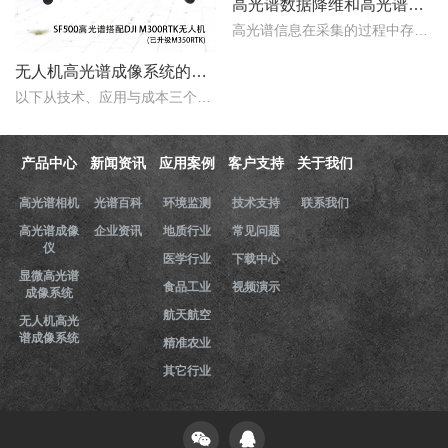
高光谱数据降维和高光谱数据预测模型构建方法有哪些？
高光谱信息在采集的过程中存在光散射、检测物图像不规则以及随机噪声等不利因素，会使光谱曲线出现不平滑，信噪比较低等问题，所以在进行相关数据分析之前需要进行相应的处..
无人机高光谱成像系统的优点有哪些？
以下从技术、应用与成本三个维度，解析无人机高光谱成像系统的核心优势。 ..
产品中心
新闻资讯
应用案例
客户支持
关于我们
高光谱相机
光谱百科
环境监测
技术支持
联系我们
高光谱成像
企业资讯
地质行业
常见问题
仪
医学行业
下载中心
显微高光谱
食品工业
视频演示
成像系统
航天航空
无人机高光
谱成像系统
精准农业
其它行业