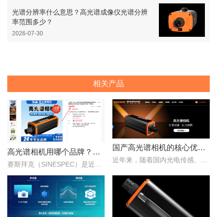
光谱分辨率什么意思？高光谱成像仪光谱分辨
率范围多少？
2026-07-30
相关产品
国产高光谱相机的核心优势：从“跟跑”到“并跑”的跨越
高光谱相机用哪个品牌？赛斯拜克怎么样？
近年来，随着国内光电传感、光学设计、成像算法等产业链环节的持续突破，国产高光谱相机综合性能稳步提升，正在从“进口替代”走向“自主引领”。..
赛斯拜克（SINESPEC）是近年来快速崛起的国产高光谱相机代表品牌之一，其优势在于性价比、自主技术以及本土化服务。..