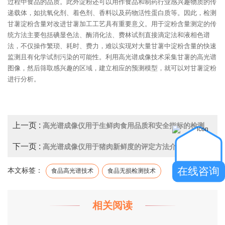
过程中食品的品质。此外淀粉还可以用作食品和制药行业感兴趣物质的传
递载体，如抗氧化剂、着色剂、香料以及药物活性蛋白质等。因此，检测
甘薯淀粉含量对改进甘薯加工工艺具有重要意义。用于淀粉含量测定的传
统方法主要包括碘显色法、酶消化法、费林试剂直接滴定法和液相色谱
法，不仅操作繁琐、耗时、费力，难以实现对大量甘薯中淀粉含量的快速
监测且有化学试剂污染的可能性。利用高光谱成像技术采集甘薯的高光谱
图像，然后筛取感兴趣的区域，建立相应的预测模型，就可以对甘薯淀粉
进行分析。
上一页 :
高光谱成像仪用于生鲜肉食用品质和安全指标的检测
下一页 :
高光谱成像仪用于猪肉新鲜度的评定方法介绍
在线咨询
本文标签：
食品高光谱技术
食品无损检测技术
相关阅读