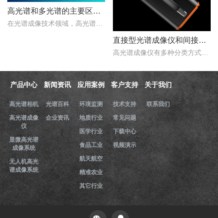
高光谱和多光谱的主要区别有哪些？
在光谱成像技术领域，高光谱成像与多光谱成像代表了两个重要的技术方向。..
直接型光谱成像仪和间接型光谱成像仪区别
高光谱成像仪有多种分类方式，按照重构理论分类，可以分为直接型光谱成像仪和间接型光谱成像仪。那么，直接型光谱成像仪和间接型光谱成像仪什么区别？下文对直接型光谱成像..
产品中心
新闻资讯
应用案例
客户支持
关于我们
高光谱相机
光谱百科
环境监测
技术支持
联系我们
高光谱成像
企业资讯
地质行业
常见问题
仪
医学行业
下载中心
显微高光谱
食品工业
视频演示
成像系统
航天航空
无人机高光
谱成像系统
精准农业
其它行业