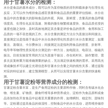
用于甘薯水分的检测：
水分是食品的基本成分，既可以作为某些物质的溶剂和载体参与生理生化
反应，又可以作为维持食品感官质量和食品品质的重要评估指标。水分在
食品中的含量极大的影响食品的外观、风味、新鲜度，含量高的食品呼吸
强度高、生理生化反应迅速、附着的微生物繁殖速度快、食品品质劣变的
速度也随之加快，及时高效地测定其含量是评价食品的营养、食用和加工
品质的一项不容忽视的工作。水分含量的测定方法分为直接法和间接法。
直接测定法是指基于食品中水分自身的理化性质进行水分含量测定，如重
量法、蒸馏法、卡尔费休法；间接测定法是指利用食品的密度、折射率、
电导率等物理性质实现水分测定的一种方法，如电阻法、电容法、核磁共
振法。目前实验室常用的方法为直接干燥法，存在耗时长、操作繁琐、需
多次反复称重方能准确测量的缺点，无法满足快速检测的需求。采用高光
谱成像技术可以建立光谱信息和甘薯水分含量之间的线性关系，通过提取
对应的特征波长，建立预测模型，从而可以实现甘薯水分含量的快速检
测。
用于甘薯淀粉等营养成分的检测：
甘薯淀粉含量丰富，是生产食用淀粉的主要原料作物，同时含有碳水化合
物、维生素、矿物质、膳食纤维等多种营养成分。淀粉作为食品原料或食
品添加剂在开发食品中起着至关重要的作用，如增稠剂、稳定剂、甜味剂
等。淀粉通过提高食品的保湿性，控制食品中的水分流动，进而维持储存