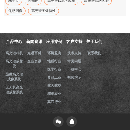
端午节
面扫描
高光谱遥感的应用
高光谱遥感优势
遥感图像
高光谱图像特性
产品中心
新闻资讯
应用案例
客户支持
关于我们
高光谱相机
光谱百科
环境监测
技术支持
联系我们
高光谱成像
企业资讯
地质行业
常见问题
仪
医学行业
下载中心
显微高光谱
食品工业
视频演示
成像系统
航天航空
无人机高光
谱成像系统
精准农业
其它行业