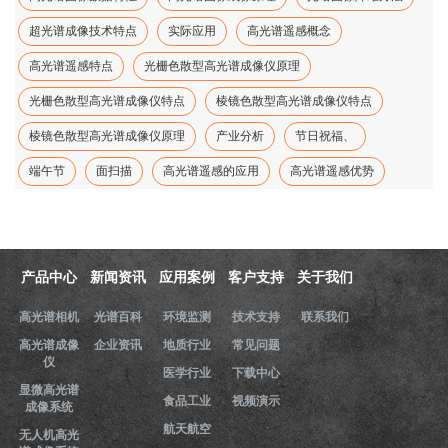
超光谱成像技术特点
实际应用
高光谱遥感概念
高光谱遥感特点
光栅色散型高光谱成像仪原理
光栅色散型高光谱成像仪特点
棱镜色散型高光谱成像仪特点
棱镜色散型高光谱成像仪原理
产业分析
节日祝福、
端午节
面扫描
高光谱遥感的应用
高光谱遥感优势
产品中心
新闻资讯
应用案例
客户支持
关于我们
高光谱相机
光谱百科
环境监测
技术支持
联系我们
高光谱成像
企业资讯
地质行业
常见问题
仪
医学行业
下载中心
显微高光谱
食品工业
视频演示
成像系统
航天航空
无人机高光