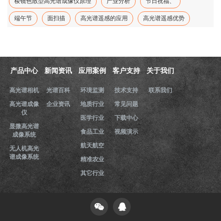
棱镜色散型高光谱成像仪原理
产业分析
节日祝福、
端午节
面扫描
高光谱遥感的应用
高光谱遥感优势
产品中心
新闻资讯
应用案例
客户支持
关于我们
高光谱相机
光谱百科
环境监测
技术支持
联系我们
高光谱成像
企业资讯
地质行业
常见问题
仪
医学行业
下载中心
显微高光谱
食品工业
视频演示
成像系统
航天航空
无人机高光
谱成像系统
精准农业
其它行业