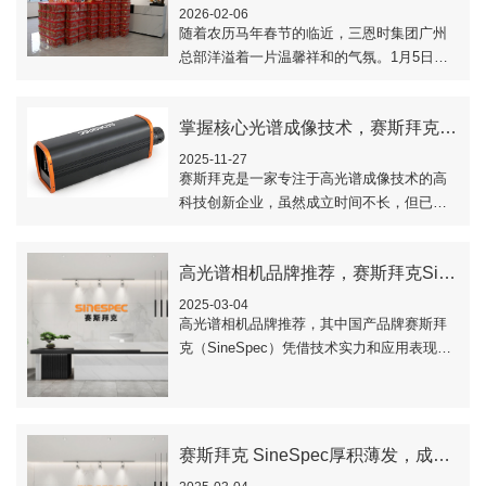
2026-02-06
随着农历马年春节的临近，三恩时集团广州
总部洋溢着一片温馨祥和的气氛。1月5日下
午，一场精心筹备的员工福利发放活动在总
部办公楼内展开，每位员工都收到了公司特
掌握核心光谱成像技术，赛斯拜克打造国产近红外相机领先品牌
别准备..
2025-11-27
​赛斯拜克是一家专注于高光谱成像技术的高
科技创新企业，虽然成立时间不长，但已展
现出强大的技术实力和市场竞争力。..
高光谱相机品牌推荐，赛斯拜克SineSpec入围
2025-03-04
高光谱相机品牌推荐，其中国产品牌赛斯拜
克（SineSpec）凭借技术实力和应用表现成
功入围..
赛斯拜克 SineSpec厚积薄发，成为国内机载高光谱相机领域头部品牌