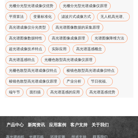
光柵分光型光谱成像仪优势
光柵分光型光谱成像仪原理
平滑算法
变量标准化
滤波片式成像方式
无人机高光谱、
高光谱成像仪分光类型
高光谱图像数据的采集原理
高光谱图像数据特性
高光谱图像成像原理
光谱图像降维方法
超光谱成像技术特点
实际应用
高光谱遥感概念
高光谱遥感特点
光栅色散型高光谱成像仪原理
光栅色散型高光谱成像仪特点
棱镜色散型高光谱成像仪特点
棱镜色散型高光谱成像仪原理
产业分析
节日祝福、
端午节
面扫描
高光谱遥感的应用
高光谱遥感优势
产品中心
新闻资讯
应用案例
客户支持
关于我们
高光谱相机
光谱百科
环境监测
技术支持
联系我们