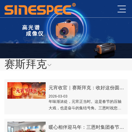
赛斯拜克
元宵收官｜赛斯拜克：收好这份圆满，冲刺全年精彩
2026-03-03
年味渐浓处，元宵正当时。这是春节的压轴
大戏，也是奋斗的集结号角。三恩时祝您：
圆满顺遂，好运 “元元” 不断！..
暖心相伴迎马年：三恩时集团春节福利温暖启程