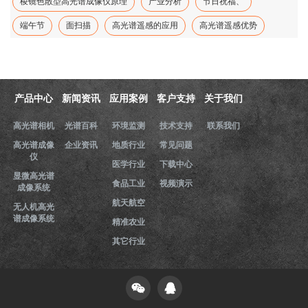
棱镜色散型高光谱成像仪原理
产业分析
节日祝福、
端午节
面扫描
高光谱遥感的应用
高光谱遥感优势
产品中心
新闻资讯
应用案例
客户支持
关于我们
高光谱相机
光谱百科
环境监测
技术支持
联系我们
高光谱成像
企业资讯
地质行业
常见问题
仪
医学行业
下载中心
显微高光谱
食品工业
视频演示
成像系统
航天航空
无人机高光
谱成像系统
精准农业
其它行业