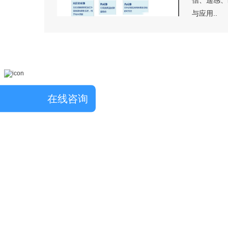
信、遥感、
与应用..
在线咨询