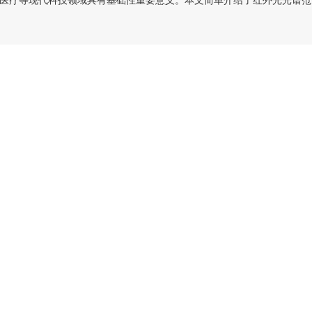
医疗等现代科技领域具有基础性重要意义。本文简单介绍了红外光光谱范