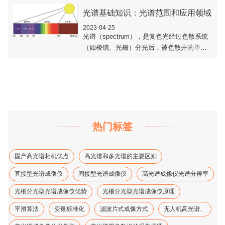
需求和技术的限制，实际的高..
光谱基础知识：光谱范围和应用领域
2023-04-25
光谱（spectrum），是复色光经过色散系统
（如棱镜、光栅）分光后，被色散开的单色
光按波长（或频率）大小而依次排列的图
案，全称为光学频谱。本文主要介绍了光谱
的..
热门标签
国产高光谱相机优点
高光谱和多光谱的主要区别
直接型光谱成像仪
间接型光谱成像仪
高光谱成像仪光谱分辨率
光柵分光型光谱成像仪优势
光柵分光型光谱成像仪原理
平滑算法
变量标准化
滤波片式成像方式
无人机高光谱、