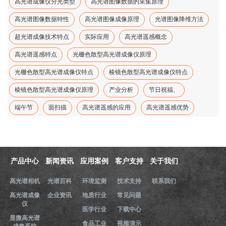
高光谱成像仪分光类型
高光谱图像数据的采集原理
高光谱图像数据特性
高光谱图像成像原理
光谱图像降维方法
超光谱成像技术特点
实际应用
高光谱遥感概念
高光谱遥感特点
光栅色散型高光谱成像仪原理
光栅色散型高光谱成像仪特点
棱镜色散型高光谱成像仪特点
棱镜色散型高光谱成像仪原理
产业分析
节日祝福、
端午节
面扫描
高光谱遥感的应用
高光谱遥感优势
产品中心
新闻资讯
应用案例
客户支持
关于我们
高光谱相机
光谱百科
环境监测
技术支持
联系我们
高光谱成像
企业资讯
地质行业
常见问题
仪
医学行业
下载中心
显微高光谱
食品工业
视频演示