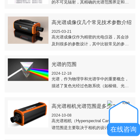
的不可见辐射，其精确的光谱范围界定和特
性理解，对科学研究、工业生产和日常生活
具有重要意义。-本文简单介绍了紫外光光谱
高光谱成像仪几个常见技术参数介绍
范围与..
2025-03-21
高光谱成像仪​作为精密的光电仪器，其会涉
及到很多的参数设计，其中比较常见的参数
有光谱范围、光谱波段数、光谱分辨率、狭
缝宽度和透射效率，对于这些参数含义，大
光谱的范围
家并不..
2024-12-18
光谱，作为物理学和光谱学中的重要概念，
描述了复色光经过色散系统（如棱镜、光栅
等）分光后，被色散开的单色光按波长或频
率大小依次排列的图案。光谱不仅揭示了光
高光谱相机光谱范围是多少？
的色彩..
2024-10-08
高光谱相机（Hyperspectral Camera）的光
谱范围是主要取决于相机的设计、应用场景
在线咨询
以及所搭载的传感器类型。由于不同应用的