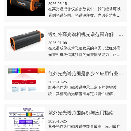
2026-05-15
在高光谱成像仪的参数表中，我们经常可以
看到光谱范围、光谱波段数、光谱分辨率这
些参数。那么，高光谱成像仪光谱范围、光
谱波段数、光谱分辨率怎么理解？下文对高
近红外高光谱相机光谱范围详解：900-1700nm
光谱成像..
2026-01-08
在光谱成像技术飞速发展的今天，近红外高
光谱相机凭借其独特的光谱探测能力，正成
为工业检测、农业监测、环境分析等领域不
可或缺的工具。其中，900-1700nm的光谱..
红外光光谱范围是多少？应用行业有哪些？
2025-10-25
​红外光作为电磁波谱中承上启下的关键波
段，其精确的光谱范围界定和特性理解，对
通信、遥感、医疗等现代科技领域具有基础
性重要意义。本文简单介绍了红外光光谱范
紫外光光谱范围解析与应用指南
围与应用..
2025-10-25
紫外光作为电磁波谱中能量最高、应用最广