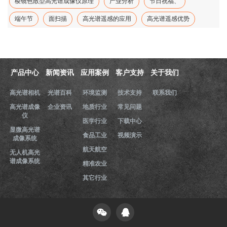
棱镜色散型高光谱成像仪原理
产业分析
节日祝福、
端午节
面扫描
高光谱遥感的应用
高光谱遥感优势
产品中心
新闻资讯
应用案例
客户支持
关于我们
高光谱相机
光谱百科
环境监测
技术支持
联系我们
高光谱成像
企业资讯
地质行业
常见问题
仪
医学行业
下载中心
显微高光谱
食品工业
视频演示
成像系统
航天航空
无人机高光
谱成像系统
精准农业
其它行业