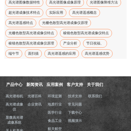
高光谱图像数据特性
高光谱图像成像原理
光谱图像降维方法
超光谱成像技术特点
实际应用
高光谱遥感概念
高光谱遥感特点
光栅色散型高光谱成像仪原理
光栅色散型高光谱成像仪特点
棱镜色散型高光谱成像仪特点
棱镜色散型高光谱成像仪原理
产业分析
节日祝福、
端午节
面扫描
高光谱遥感的应用
高光谱遥感优势
产品中心
新闻资讯
应用案例
客户支持
关于我们
高光谱相机
光谱百科
环境监测
技术支持
联系我们
高光谱成像
企业资讯
地质行业
常见问题
仪
医学行业
下载中心
显微高光谱
食品工业
视频演示
成像系统
航天航空
无人机高光