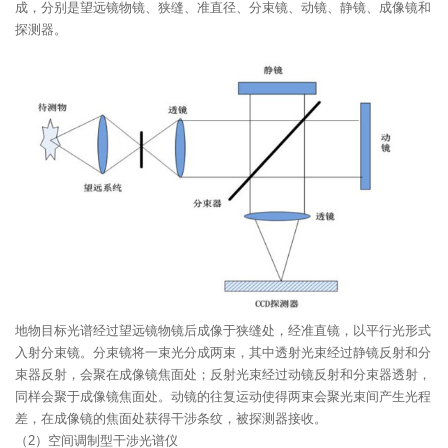
成，分别是望远镜物镜、狭缝、准直径、分束镜、动镜、静镜、成像镜和
探测器。
地物目标光谱经过望远镜物镜后成像于狭缝处，经准直镜，以平行光形式
入射分束镜。分束镜将一束光分成两束，其中透射光束经过静镜反射和分
束器反射，会聚在成像镜焦面处；反射光束经过动镜反射和分束器透射，
同样会聚于成像镜焦面处。动镜的往复运动使得两束会聚光束间产生光程
差，在成像镜的焦面处获得干涉条纹，被探测器接收。
（2）空间调制型干涉光谱仪