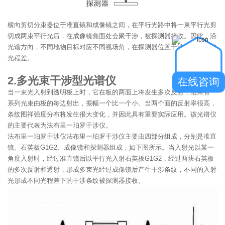
横向剪切分束器位于准直镜和成像镜之间，在平行光路中将一東平行光剪
切成两束平行光后，在成像镜焦面处会聚干涉，被探测器接收。因此，沿
光谱方向，不同地物目标对应不同视场角，在探测器位置干涉得到不同的
光程差。
2.多光束干涉型光谱仪
在线咨询
当一束光入射到透明板上时，它在板的两面上将发生多次反射，结果有一
系列光束由板的每边射出，振幅一个比一个小。当两个面的反射率很高，
条纹图祥强度分布将发生很大变化，并因此具有重要实际应用。该光谱仪
的主要代表为法布里一珀罗干涉仪。
法布里一珀罗干涉仪法布里一珀罗干涉仪主要由四部分组成，分别是准直
镜、石英板G1G2、成像镜和探测器组成，如下图所示。当入射光以某一
角度入射时，经过准直镜后以平行光入射石英板G1G2，经过两块石英板
的多次反射和透射，形成多束光经过成像镜后产生干涉条纹，不同的入射
光形成不同光程差下的干涉条纹被探测器接收。