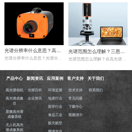
光谱分辨率什么意思？高光谱成像仪光谱分辨率范围多少？
光谱范围怎么理解？三恩时高光谱成像仪光谱范围是多少nm？
光谱分辨率什么意思？光谱分辨率是评价高光谱成像仪性能的一个重要的指标，只是探测器在波长色散的方向，光谱仪器达到光谱响应峰值的半时，这两个波长之间的波长宽度。那么..
光谱范围怎么理解？在高光谱成像仪的性能指标评价中，光谱范围是一项重要的指标，它用于表示高光谱成像仪能够在该谱段内实现理想成像的范围。那么，三恩时高光谱成像仪光谱..
产品中心
新闻资讯
应用案例
客户支持
关于我们
高光谱相机
光谱百科
环境监测
技术支持
联系我们
高光谱成像
企业资讯
地质行业
常见问题
仪
医学行业
下载中心
显微高光谱
食品工业
视频演示
成像系统
航天航空
无人机高光
谱成像系统
精准农业