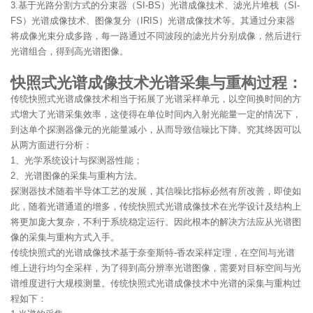
3.基于光路分割方式的分束器（SI-BS）光谱成像技术、滤光片堆栈（SI-
FS）光谱成像技术、图像复分（IRIS）光谱成像技术等。其通过分束器
将成像光束分成多路，每一路通过不同波段的滤光片分别成像，然后进行
光谱组合，得到高光谱图像。
快照式光谱成像技术光谱采集与重构过程：
传统快照式光谱成像技术相当于拓展了光谱采样单元，以空间换时间的方
式增大了光谱采集效率，这使得在单位时间内入射光能量一定的情况下，
到达单个探测器像元的光能量减小，从而导致信噪比下降。究其终因可以
从两方面进行分析：
1、光学系统设计与探测器性能；
2、光谱图像的采集与重构方法。
探测器技术随着半导体工艺的发展，其信噪比指标必然有所改善，即使如
此，随着光谱通道的增多，传统快照式光谱成像技术在光学设计及结构上
将更加庞大复杂，不利于系统稳定运行。因此根本的解决方法应从光谱图
像的采集与重构方式入手。
传统快照式的光谱成像技术基于奈奎斯特-香农采样定理，在空间与光谱
维上进行均匀全采样，为了得到高分辨率光谱图像，需要对目标空间与光
谱维度进行大规模测量。传统快照式光谱成像技术中光谱的采集与重构过
程如下：