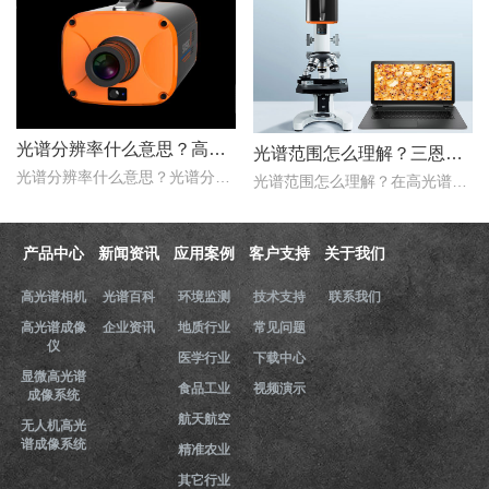
光谱分辨率什么意思？高光谱成像仪光谱分辨率范围多少？
光谱范围怎么理解？三恩时高光谱成像仪光谱范围是多少nm？
光谱分辨率什么意思？光谱分辨率是评价高光谱成像仪性能的一个重要的指标，只是探测器在波长色散的方向，光谱仪器达到光谱响应峰值的半时，这两个波长之间的波长宽度。那么..
光谱范围怎么理解？在高光谱成像仪的性能指标评价中，光谱范围是一项重要的指标，它用于表示高光谱成像仪能够在该谱段内实现理想成像的范围。那么，三恩时高光谱成像仪光谱..
产品中心
新闻资讯
应用案例
客户支持
关于我们
高光谱相机
光谱百科
环境监测
技术支持
联系我们
高光谱成像
企业资讯
地质行业
常见问题
仪
医学行业
下载中心
显微高光谱
食品工业
视频演示
成像系统
航天航空
无人机高光
谱成像系统
精准农业
其它行业