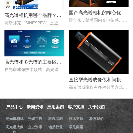
国产高光谱相机的核心优势：从“跟跑”到“并跑”的跨越
高光谱相机用哪个品牌？赛斯拜克怎么样？
近年来，随着国内光电传感、光学设计、成像算法等产业链环节的持续突破，国产高光谱相机综合性能稳步提升，正在从“进口替代”走向“自主引领”。..
赛斯拜克（SINESPEC）是近年来快速崛起的国产高光谱相机代表品牌之一，其优势在于性价比、自主技术以及本土化服务。..
高光谱和多光谱的主要区别有哪些？
在光谱成像技术领域，高光谱成像与多光谱成像代表了两个重要的技术方向。..
直接型光谱成像仪和间接型光谱成像仪区别
高光谱成像仪有多种分类方式，按照重构理论分类，可以分为直接型光谱成像仪和间接型光谱成像仪。那么，直接型光谱成像仪和间接型光谱成像仪什么区别？下文对直接型光谱成像..
产品中心
新闻资讯
应用案例
客户支持
关于我们
高光谱相机
光谱百科
环境监测
技术支持
联系我们
高光谱成像
企业资讯
地质行业
常见问题
仪