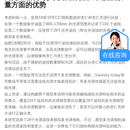
量方面的优势
考虑到前一点，使用SINESPEC17相机数据对杏仁和杏仁壳进行比较，
在第一个数据集中涵盖了900–1700nm 的光谱范围并记录了224 个波段。
在第二个数据集中，仅使用了28个合并波段（即合并连续的光谱波段）来
模拟多光谱相机。
如图1和图2所示，相较于仅用28个波段描绘的光谱，与224个波段数据集
相关的光谱要平滑得多。在高光谱数据中，还可以捕捉到微小但至关重要
在线咨询
的光谱差异，以便能够将杏仁与杏仁壳分开。
换句话说，由于捕获的波段数量限制为28，因此区分杏仁和杏仁壳所需的
光谱信息丢失了。
此外，一些预处理方法也不适用于多光谱数据。例如，Savitzky-Golay等
导数或平滑算法需要连续光谱才能表现良好，而多光谱传感器无法提供连
续光谱。
如上所述，通过构建两个模型来说明与能否准确地描绘光谱特征相关的这
些要点，覆盖224个波段的高光谱模型要比仅覆盖28个波段的多光谱模型
更准确。在高光谱数据中，边缘效应消失了，甚至可以对最小的杏仁壳碎
片进行正确分类。
本研究选择了28个光谱波段来模拟多光谱相机。不过，典型多光谱相机涵
盖的光谱波段明显更少，这进一步降低了它们描绘精细光谱特征的能力。