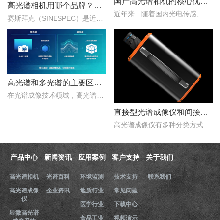
国产高光谱相机的核心优势：从“跟跑”到“并跑”的跨越
高光谱相机用哪个品牌？赛斯拜克怎么样？
近年来，随着国内光电传感、光学设计、成像算法等产业链环节的持续突破，国产高光谱相机综合性能稳步提升，正在从“进口替代”走向“自主引领”。..
赛斯拜克（SINESPEC）是近年来快速崛起的国产高光谱相机代表品牌之一，其优势在于性价比、自主技术以及本土化服务。..
高光谱和多光谱的主要区别有哪些？
在光谱成像技术领域，高光谱成像与多光谱成像代表了两个重要的技术方向。..
直接型光谱成像仪和间接型光谱成像仪区别
高光谱成像仪有多种分类方式，按照重构理论分类，可以分为直接型光谱成像仪和间接型光谱成像仪。那么，直接型光谱成像仪和间接型光谱成像仪什么区别？下文对直接型光谱成像..
产品中心
新闻资讯
应用案例
客户支持
关于我们
高光谱相机
光谱百科
环境监测
技术支持
联系我们
高光谱成像
企业资讯
地质行业
常见问题
仪
医学行业
下载中心
显微高光谱
食品工业
视频演示