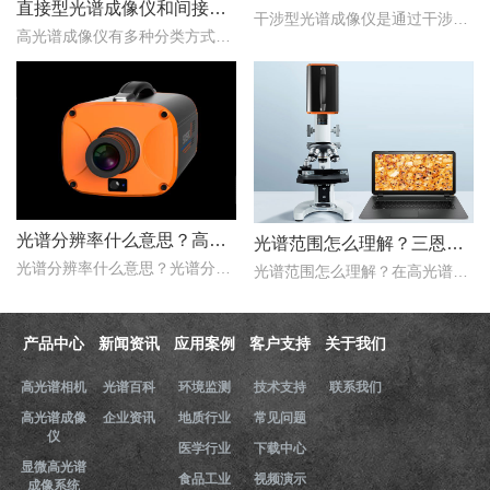
直接型光谱成像仪和间接型光谱成像仪区别
干涉型光谱成像仪是通过干涉元件和焦平面探测器对目标场景进行成像，干涉光谱成像技术主要包括双光束干涉型和多光束干涉型两种。那么，双光束干涉型光谱仪按照调制方式不同..
高光谱成像仪有多种分类方式，按照重构理论分类，可以分为直接型光谱成像仪和间接型光谱成像仪。那么，直接型光谱成像仪和间接型光谱成像仪什么区别？下文对直接型光谱成像..
光谱分辨率什么意思？高光谱成像仪光谱分辨率范围多少？
光谱范围怎么理解？三恩时高光谱成像仪光谱范围是多少nm？
光谱分辨率什么意思？光谱分辨率是评价高光谱成像仪性能的一个重要的指标，只是探测器在波长色散的方向，光谱仪器达到光谱响应峰值的半时，这两个波长之间的波长宽度。那么..
光谱范围怎么理解？在高光谱成像仪的性能指标评价中，光谱范围是一项重要的指标，它用于表示高光谱成像仪能够在该谱段内实现理想成像的范围。那么，三恩时高光谱成像仪光谱..
产品中心
新闻资讯
应用案例
客户支持
关于我们
高光谱相机
光谱百科
环境监测
技术支持
联系我们
高光谱成像
企业资讯
地质行业
常见问题
仪
医学行业
下载中心
显微高光谱
食品工业
视频演示
成像系统