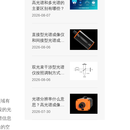
高光谱和多光谱的
主要区别有哪些？
2026-08-07
直接型光谱成像仪
和间接型光谱成像
仪区别
2026-08-06
双光束干涉型光谱
仪按照调制方式不
同可分为哪些类
2026-08-06
型？
光谱分辨率什么意
领域有
思？高光谱成像仪
段的光
光谱分辨率范围多
2026-07-30
少？
谱信息
维的空