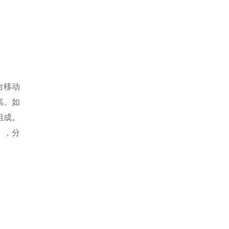
台移动
高。如
组成。
），分