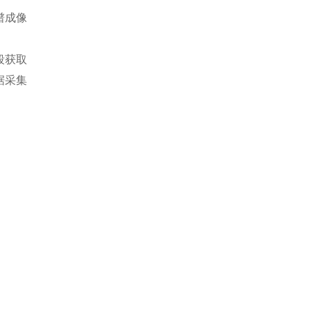
谱成像
段获取
据采集