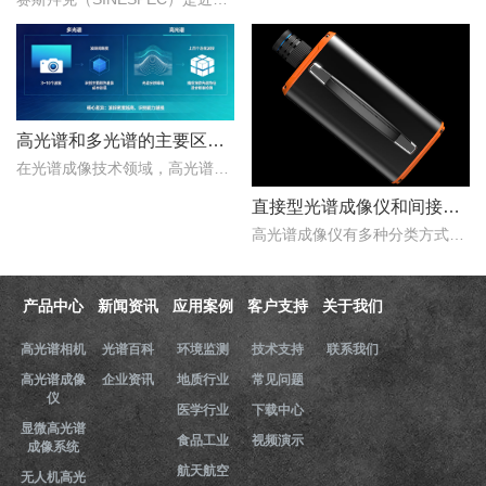
高光谱和多光谱的主要区别有哪些？
在光谱成像技术领域，高光谱成像与多光谱成像代表了两个重要的技术方向。..
直接型光谱成像仪和间接型光谱成像仪区别
高光谱成像仪有多种分类方式，按照重构理论分类，可以分为直接型光谱成像仪和间接型光谱成像仪。那么，直接型光谱成像仪和间接型光谱成像仪什么区别？下文对直接型光谱成像..
产品中心
新闻资讯
应用案例
客户支持
关于我们
高光谱相机
光谱百科
环境监测
技术支持
联系我们
高光谱成像
企业资讯
地质行业
常见问题
仪
医学行业
下载中心
显微高光谱
食品工业
视频演示
成像系统
航天航空
无人机高光