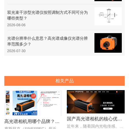
双光束干涉型光谱仪按照调制方式不同可分为
哪些类型？
2026-08-06
光谱分辨率什么意思？高光谱成像仪光谱分辨
率范围多少？
2026-07-30
相关产品
国产高光谱相机的核心优势：从“跟跑”到“并跑”的跨越
高光谱相机用哪个品牌？赛斯拜克怎么样？
近年来，随着国内光电传感、光学设计、成像算法等产业链环节的持续突破，国产高光谱相机综合性能稳步提升，正在从“进口替代”走向“自主引领”。..
赛斯拜克（SINESPEC）是近年来快速崛起的国产高光谱相机代表品牌之一，其优势在于性价比、自主技术以及本土化服务。..