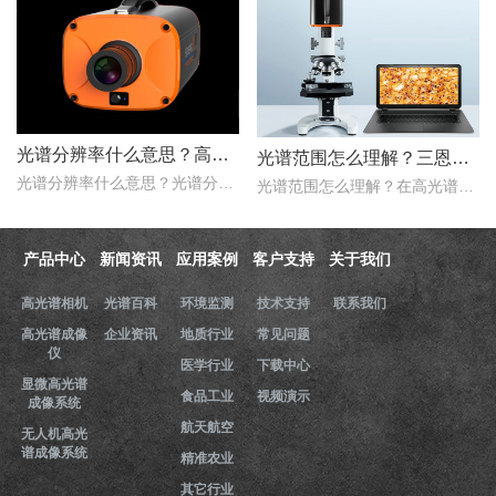
光谱分辨率什么意思？高光谱成像仪光谱分辨率范围多少？
光谱范围怎么理解？三恩时高光谱成像仪光谱范围是多少nm？
光谱分辨率什么意思？光谱分辨率是评价高光谱成像仪性能的一个重要的指标，只是探测器在波长色散的方向，光谱仪器达到光谱响应峰值的半时，这两个波长之间的波长宽度。那么..
光谱范围怎么理解？在高光谱成像仪的性能指标评价中，光谱范围是一项重要的指标，它用于表示高光谱成像仪能够在该谱段内实现理想成像的范围。那么，三恩时高光谱成像仪光谱..
产品中心
新闻资讯
应用案例
客户支持
关于我们
高光谱相机
光谱百科
环境监测
技术支持
联系我们
高光谱成像
企业资讯
地质行业
常见问题
仪
医学行业
下载中心
显微高光谱
食品工业
视频演示
成像系统
航天航空
无人机高光
谱成像系统
精准农业
其它行业