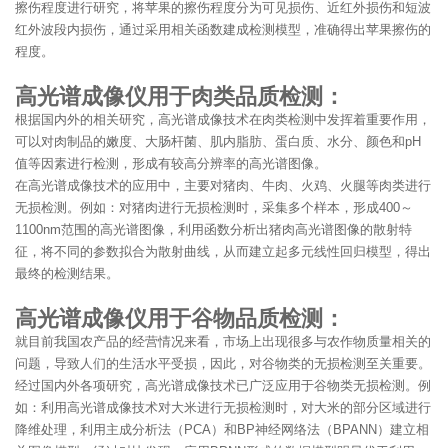
擦伤程度进行研究，将苹果的擦伤程度分为可见损伤、近红外损伤和短波
红外波段内损伤，通过采用相关函数建成检测模型，准确得出苹果擦伤的
程度。
高光谱成像仪用于肉类品质检测：
根据国内外的相关研究，高光谱成像技术在肉类检测中发挥着重要作用，
可以对肉制品的嫩度、大肠杆菌、肌内脂肪、蛋白质、水分、颜色和pH
值等因素进行检测，形成有较高分辨率的高光谱图像。
在高光谱成像技术的应用中，主要对猪肉、牛肉、火鸡、火腿等肉类进行
无损检测。例如：对猪肉进行无损检测时，采集多个样本，形成400～
1100nm范围的高光谱图像，利用函数分析出猪肉高光谱图像的散射特
征，将不同的参数拟合为散射曲线，从而建立起多元线性回归模型，得出
最终的检测结果。
高光谱成像仪用于谷物品质检测：
就目前我国农产品的经营情况来看，市场上出现很多与农作物质量相关的
问题，导致人们的生活水平受损，因此，对谷物类的无损检测至关重要。
经过国内外各项研究，高光谱成像技术已广泛应用于谷物类无损检测。例
如：利用高光谱成像技术对大米进行无损检测时，对大米的部分区域进行
降维处理，利用主成分析法（PCA）和BP神经网络法（BPANN）建立相