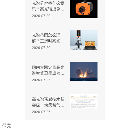
光谱分辨率什么意
思？高光谱成像仪
光谱分辨率范围多
2026-07-30
少？
光谱范围怎么理
解？三恩时高光谱
成像仪光谱范围是
2026-07-30
多少nm？
国内首颗定量高光
谱智算卫星成功入
轨
2026-07-25
高光谱遥感技术新
突破：为天然气管
道“微泄露”戴上“光
2026-07-25
谱眼镜”
、带宽