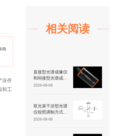
相关阅读
全隐
直接型光谱成像仪
和间接型光谱成像
产业存
仪区别
2026-08-06
段和工
双光束干涉型光谱
仪按照调制方式不
同可分为哪些类
2026-08-06
型？