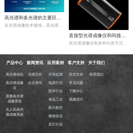
高光谱和多光谱的主要区别有哪些？
在光谱成像技术领域，高光谱成像与多光谱成像代表了两个重要的技术方向。..
直接型光谱成像仪和间接型光谱成像仪区别
高光谱成像仪有多种分类方式，按照重构理论分类，可以分为直接型光谱成像仪和间接型光谱成像仪。那么，直接型光谱成像仪和间接型光谱成像仪什么区别？下文对直接型光谱成像..
产品中心
新闻资讯
应用案例
客户支持
关于我们
高光谱相机
光谱百科
环境监测
技术支持
联系我们
高光谱成像
企业资讯
地质行业
常见问题
仪
医学行业
下载中心
显微高光谱
食品工业
视频演示
成像系统
航天航空
无人机高光
谱成像系统
精准农业
其它行业