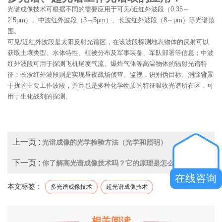
光谱成像技术可根据不同的需要应用于可见/近红外波段（0.35～
2.5μm）、中波红外波段（3～5μm）、长波红外波段（8～μm）等光谱范
围。
可见/近红外波段是太阳反射光谱区，在该波段探测地表物体的反射可以
获取土壤类型、水体特性、植被分布及军事装备、军队部署等信息；中波
红外波段可用于探测飞机尾喷气流、爆炸气体等高温物体的辐射光谱特
征；长波红外波段则是实现昼夜战场侦查、监视，识别伪目标、消除背景
干扰的主要工作波段，并且也是多种化学物质的特征吸收光谱所在区，可
用于生化战剂的探测。
上一页 :
光谱成像的光学检验方法（光学和照明）
下一页 :
你了解高光谱成像技术吗？它的原理是怎么样的？
在线咨询
本文标签：
多光谱成像技术
超光谱成像技术
相关阅读