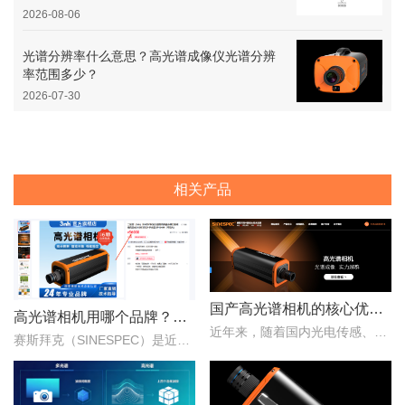
2026-08-06
光谱分辨率什么意思？高光谱成像仪光谱分辨
率范围多少？
2026-07-30
相关产品
国产高光谱相机的核心优势：从“跟跑”到“并跑”的跨越
高光谱相机用哪个品牌？赛斯拜克怎么样？
近年来，随着国内光电传感、光学设计、成像算法等产业链环节的持续突破，国产高光谱相机综合性能稳步提升，正在从“进口替代”走向“自主引领”。..
赛斯拜克（SINESPEC）是近年来快速崛起的国产高光谱相机代表品牌之一，其优势在于性价比、自主技术以及本土化服务。..