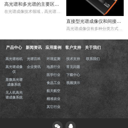
高光谱和多光谱的主要区别有哪些？
在光谱成像技术领域，高光谱成像与多光谱成像代表了两个重要的技术方向。..
直接型光谱成像仪和间接型光谱成像仪区别
高光谱成像仪有多种分类方式，按照重构理论分类，可以分为直接型光谱成像仪和间接型光谱成像仪。那么，直接型光谱成像仪和间接型光谱成像仪什么区别？下文对直接型光谱成像..
产品中心
新闻资讯
应用案例
客户支持
关于我们
高光谱相机
光谱百科
环境监测
技术支持
联系我们
高光谱成像
企业资讯
地质行业
常见问题
仪
医学行业
下载中心
显微高光谱
食品工业
视频演示
成像系统
航天航空
无人机高光
谱成像系统
精准农业
其它行业