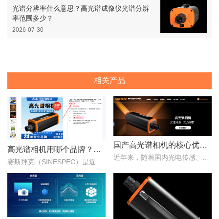
光谱分辨率什么意思？高光谱成像仪光谱分辨
率范围多少？
2026-07-30
相关产品
国产高光谱相机的核心优势：从“跟跑”到“并跑”的跨越
高光谱相机用哪个品牌？赛斯拜克怎么样？
近年来，随着国内光电传感、光学设计、成像算法等产业链环节的持续突破，国产高光谱相机综合性能稳步提升，正在从“进口替代”走向“自主引领”。..
赛斯拜克（SINESPEC）是近年来快速崛起的国产高光谱相机代表品牌之一，其优势在于性价比、自主技术以及本土化服务。..