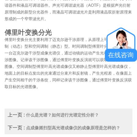
谐器件和液晶可调谐器件。声光可调谐滤光器（AOTF）是根据声光衍射
原理制成的新型分光器件，而液晶可调谐滤光片是利用液晶双折射原理来
形成的一个窄带滤光片。
傅里叶变换分光
傅里叶变换分光主要利用了迈克尔逊干涉原理，从原理上可以分为时间调
制（动态）型和空间调制（静态）型。时间调制型傅里叶分光的核心就是
一台迈克尔逊干涉型成像光谱仪，通过动镜的运动产生光程差，而形成干
在线咨询
涉图像。记录该干涉图像，通过傅里叶变换反演就可以获取目标点的光谱
图像。空间调制型傅里叶高光谱成像仪又称静止型傅里叶高光谱成像仪，
地面上的目标点发出的光束通过分束片和反射镜，产生光程差，在像面上
产生空间相干的干涉条纹，同样记录该干涉图像，通过傅里叶变换反演获
取目标的光谱图像。
上一页 :
什么是光谱？如何进行光谱定性分析？
下一页 :
点成像摇扫型高光谱成像仪的成像原理是怎样的？