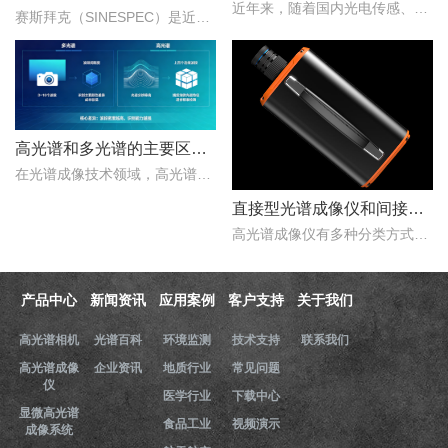
近年来，随着国内光电传感、光学设计、成像算法等产业链环节的持续突破，国产高光谱相机综合性能稳步提升，正在从“进口替代”走向“自主引领”。..
赛斯拜克（SINESPEC）是近年来快速崛起的国产高光谱相机代表品牌之一，其优势在于性价比、自主技术以及本土化服务。..
高光谱和多光谱的主要区别有哪些？
在光谱成像技术领域，高光谱成像与多光谱成像代表了两个重要的技术方向。..
直接型光谱成像仪和间接型光谱成像仪区别
高光谱成像仪有多种分类方式，按照重构理论分类，可以分为直接型光谱成像仪和间接型光谱成像仪。那么，直接型光谱成像仪和间接型光谱成像仪什么区别？下文对直接型光谱成像..
产品中心
新闻资讯
应用案例
客户支持
关于我们
高光谱相机
光谱百科
环境监测
技术支持
联系我们
高光谱成像
企业资讯
地质行业
常见问题
仪
医学行业
下载中心
显微高光谱
食品工业
视频演示
成像系统