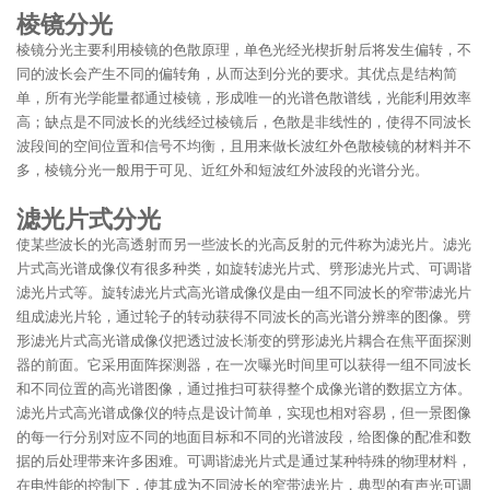
棱镜分光
棱镜分光主要利用棱镜的色散原理，单色光经光楔折射后将发生偏转，不
同的波长会产生不同的偏转角，从而达到分光的要求。其优点是结构简
单，所有光学能量都通过棱镜，形成唯一的光谱色散谱线，光能利用效率
高；缺点是不同波长的光线经过棱镜后，色散是非线性的，使得不同波长
波段间的空间位置和信号不均衡，且用来做长波红外色散棱镜的材料并不
多，棱镜分光一般用于可见、近红外和短波红外波段的光谱分光。
滤光片式分光
使某些波长的光高透射而另一些波长的光高反射的元件称为滤光片。滤光
片式高光谱成像仪有很多种类，如旋转滤光片式、劈形滤光片式、可调谐
滤光片式等。旋转滤光片式高光谱成像仪是由一组不同波长的窄带滤光片
组成滤光片轮，通过轮子的转动获得不同波长的高光谱分辨率的图像。劈
形滤光片式高光谱成像仪把透过波长渐变的劈形滤光片耦合在焦平面探测
器的前面。它采用面阵探测器，在一次曝光时间里可以获得一组不同波长
和不同位置的高光谱图像，通过推扫可获得整个成像光谱的数据立方体。
滤光片式高光谱成像仪的特点是设计简单，实现也相对容易，但一景图像
的每一行分别对应不同的地面目标和不同的光谱波段，给图像的配准和数
据的后处理带来许多困难。可调谐滤光片式是通过某种特殊的物理材料，
在电性能的控制下，使其成为不同波长的窄带滤光片，典型的有声光可调