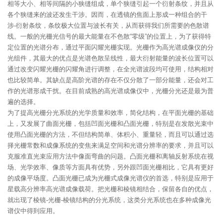
相等大小、相等间隔的小狭缝组成，单个狭缝引起一个衍射条纹，并且从
各个狭缝来的波还发生干涉。因而，在透镜的焦面上形成一种组合的干
涉-衍射条纹，条纹极大位置与波长有关，从而获得我们所需要的色散谱
线。一般的光栅光信号的最大能量在不色散“零级”的位置上，为了获得特
定位置的光谱分布，通过平面闪耀光栅实现。光栅作为高光谱成像仪的分
光组件，其最大的优点是光谱色散呈线性，最大衍射能量的波长位置可以
通过改变闪耀光栅的闪耀角进行调整，在全光谱波段均可使用，结构相对
也比较简单。其缺点是高阶光谱的存在不仅分散了一部分能量，还会对工
作的光谱形成干扰。在目前成熟的高光谱成像仪中，光栅分光还是最为普
遍的选择。
为了提高光栅分光系统的光学质量和效率，简化结构，在平面光栅的基础
上，又发展了曲面光栅，包括凹面光栅和凸面光栅，特别是在发散光束中
使用凸面光栅的方法，不但结构简单、体积小、重量轻，而且可以通过选
择光栅常数和成像系统的变焦来满足空间和光谱分辨率的要求，并且可以
克服准直光束应用方法中像面弯曲的问题。凸面光栅和离轴反射系统在视
场、光学效率、像质等方面具有优势，另外跟凹面光栅相比，它具有更好
的成像平场度。凸面光栅已成为光栅式成像光谱仪的首选，特别是应用于
星载高分辨率高光谱成像载荷。把光栅和棱镜相结合，保留各自的优点，
就出现了棱镜-光栅-棱镜结构的分光系统，这类分光系统也在多种成像光
谱仪中得到应用。