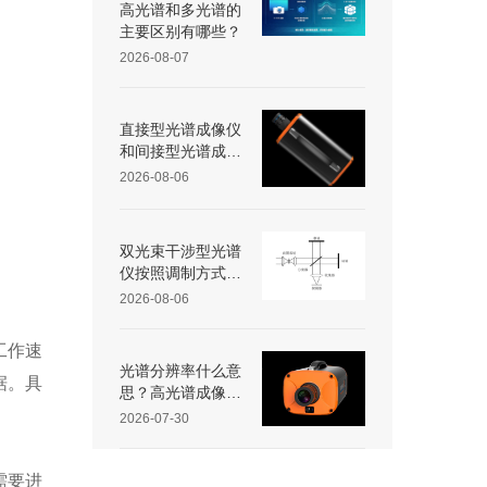
高光谱和多光谱的
主要区别有哪些？
2026-08-07
直接型光谱成像仪
和间接型光谱成像
仪区别
2026-08-06
双光束干涉型光谱
仪按照调制方式不
同可分为哪些类
2026-08-06
型？
工作速
光谱分辨率什么意
据。具
思？高光谱成像仪
光谱分辨率范围多
2026-07-30
少？
需要进