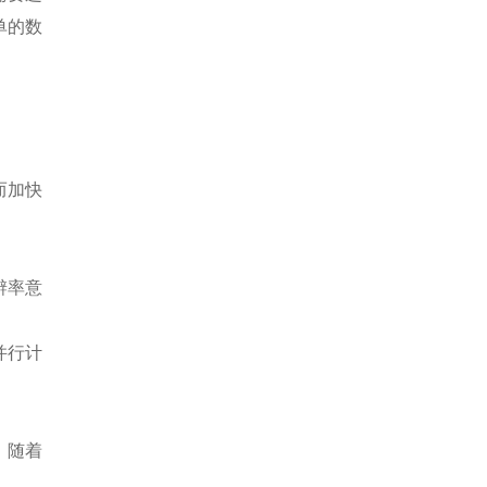
单的数
而加快
辨率意
并行计
。随着