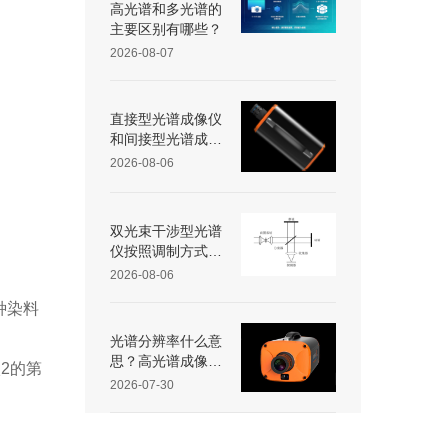
高光谱和多光谱的
主要区别有哪些？
2026-08-07
直接型光谱成像仪
和间接型光谱成像
仪区别
2026-08-06
双光束干涉型光谱
仪按照调制方式不
同可分为哪些类
2026-08-06
型？
种染料
光谱分辨率什么意
思？高光谱成像仪
2的第
光谱分辨率范围多
2026-07-30
少？