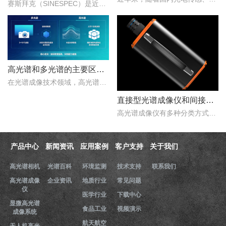
赛斯拜克（SINESPEC）是近年来快速崛起的国产高光谱相机代表品牌之一，其优势在于性价比、自主技术以及本土化服务。..
高光谱和多光谱的主要区别有哪些？
在光谱成像技术领域，高光谱成像与多光谱成像代表了两个重要的技术方向。..
直接型光谱成像仪和间接型光谱成像仪区别
高光谱成像仪有多种分类方式，按照重构理论分类，可以分为直接型光谱成像仪和间接型光谱成像仪。那么，直接型光谱成像仪和间接型光谱成像仪什么区别？下文对直接型光谱成像..
产品中心
新闻资讯
应用案例
客户支持
关于我们
高光谱相机
光谱百科
环境监测
技术支持
联系我们
高光谱成像
企业资讯
地质行业
常见问题
仪
医学行业
下载中心
显微高光谱
食品工业
视频演示
成像系统
航天航空
无人机高光