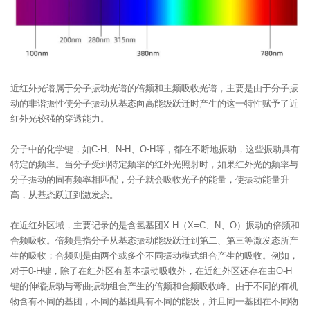
近红外光谱属于分子振动光谱的倍频和主频吸收光谱，主要是由于分子振
动的非谐振性使分子振动从基态向高能级跃迁时产生的这一特性赋予了近
红外光较强的穿透能力。
分子中的化学键，如C-H、N-H、O-H等，都在不断地振动，这些振动具有
特定的频率。当分子受到特定频率的红外光照射时，如果红外光的频率与
分子振动的固有频率相匹配，分子就会吸收光子的能量，使振动能量升
高，从基态跃迁到激发态。
在近红外区域，主要记录的是含氢基团X-H（X=C、N、O）振动的倍频和
合频吸收。倍频是指分子从基态振动能级跃迁到第二、第三等激发态所产
生的吸收；合频则是由两个或多个不同振动模式组合产生的吸收。例如，
对于0-H键，除了在红外区有基本振动吸收外，在近红外区还存在由O-H
键的伸缩振动与弯曲振动组合产生的倍频和合频吸收峰。由于不同的有机
物含有不同的基团，不同的基团具有不同的能级，并且同一基团在不同物