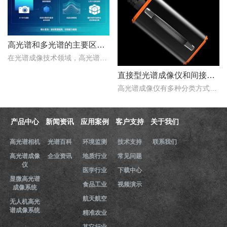
高光谱和多光谱的主要区别有哪些？
在光谱成像技术领域，高光谱成像与多光谱成像代表了两个重要的技术方向。..
直接型光谱成像仪和间接型光谱成像仪区别
高光谱成像仪有多种分类方式，按照重构理论分类，可以分为直接型光谱成像仪和间接型光谱成像仪。那么，直接型光谱成像仪和间接型光谱成像仪什么区别？下文对直接型光谱成像..
产品中心
新闻资讯
应用案例
客户支持
关于我们
高光谱相机
光谱百科
环境监测
技术支持
联系我们
高光谱成像
企业资讯
地质行业
常见问题
仪
医学行业
下载中心
显微高光谱
食品工业
视频演示
成像系统
航天航空
无人机高光
谱成像系统
精准农业
其它行业