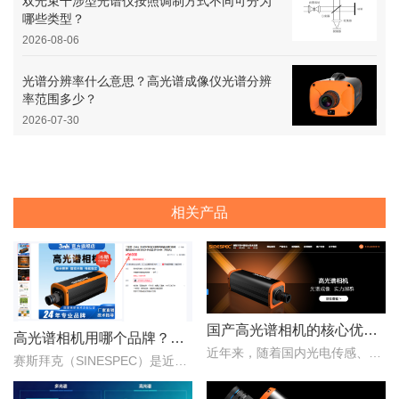
双光束干涉型光谱仪按照调制方式不同可分为
哪些类型？
2026-08-06
光谱分辨率什么意思？高光谱成像仪光谱分辨
率范围多少？
2026-07-30
相关产品
国产高光谱相机的核心优势：从“跟跑”到“并跑”的跨越
高光谱相机用哪个品牌？赛斯拜克怎么样？
近年来，随着国内光电传感、光学设计、成像算法等产业链环节的持续突破，国产高光谱相机综合性能稳步提升，正在从“进口替代”走向“自主引领”。..
赛斯拜克（SINESPEC）是近年来快速崛起的国产高光谱相机代表品牌之一，其优势在于性价比、自主技术以及本土化服务。..