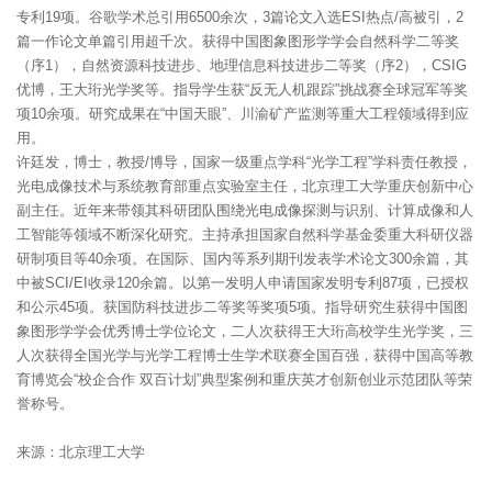
专利19项。谷歌学术总引用6500余次，3篇论文入选ESI热点/高被引，2
篇一作论文单篇引用超千次。获得中国图象图形学学会自然科学二等奖
（序1），自然资源科技进步、地理信息科技进步二等奖（序2），CSIG
优博，王大珩光学奖等。指导学生获“反无人机跟踪”挑战赛全球冠军等奖
项10余项。研究成果在“中国天眼”、川渝矿产监测等重大工程领域得到应
用。
许廷发，博士，教授/博导，国家一级重点学科“光学工程”学科责任教授，
光电成像技术与系统教育部重点实验室主任，北京理工大学重庆创新中心
副主任。近年来带领其科研团队围绕光电成像探测与识别、计算成像和人
工智能等领域不断深化研究。主持承担国家自然科学基金委重大科研仪器
研制项目等40余项。在国际、国内等系列期刊发表学术论文300余篇，其
中被SCI/EI收录120余篇。以第一发明人申请国家发明专利87项，已授权
和公示45项。获国防科技进步二等奖等奖项5项。指导研究生获得中国图
象图形学学会优秀博士学位论文，二人次获得王大珩高校学生光学奖，三
人次获得全国光学与光学工程博士生学术联赛全国百强，获得中国高等教
育博览会“校企合作 双百计划”典型案例和重庆英才创新创业示范团队等荣
誉称号。
来源：北京理工大学