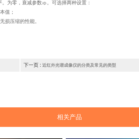
平。为零，衰减参数ゅ。可选择两种设置：
样本值；
升无损压缩的性能。
下一页 :
近红外光谱成像仪的分类及常见的类型
相关产品