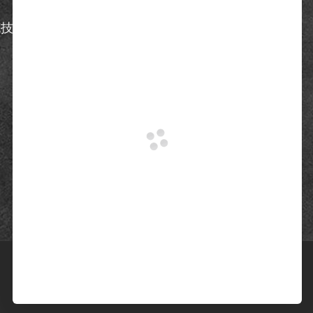
克技术有限公司
地址：广州市增城区新城大道400号智能制
造中心33号楼601
电话：13342856916 13342856916
邮箱：3nh@3nh.com
网址：http://www.sinespec.cn