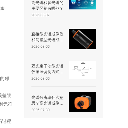
高光谱和多光谱的
主要区别有哪些？
2026-08-07
直接型光谱成像仪
和间接型光谱成像
仪区别
2026-08-06
双光束干涉型光谱
仪按照调制方式不
同可分为哪些类
中的邻
2026-08-06
型？
误差限
光谱分辨率什么意
思？高光谱成像仪
到无符
光谱分辨率范围多
2026-07-30
少？
码过程