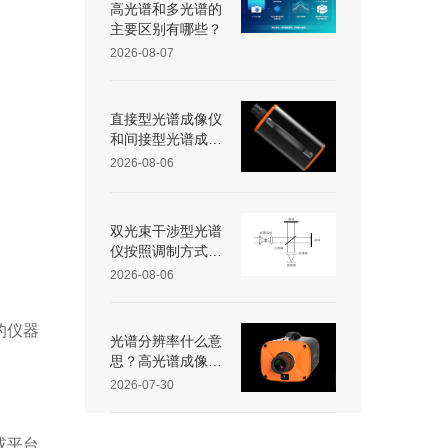
高光谱和多光谱的
主要区别有哪些？
2026-08-07
直接型光谱成像仪
和间接型光谱成像
仪区别
2026-08-06
双光束干涉型光谱
仪按照调制方式不
同可分为哪些类
2026-08-06
型？
的仪器
光谱分辨率什么意
思？高光谱成像仪
光谱分辨率范围多
2026-07-30
少？
或平台