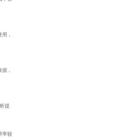
使用，
数据，
析提
辨率较