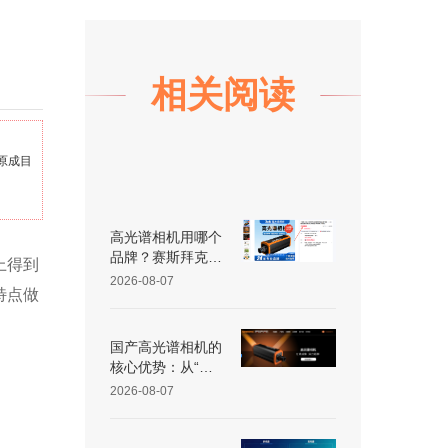
相关阅读
原成目
高光谱相机用哪个
品牌？赛斯拜克怎
上得到
么样？
2026-08-07
特点做
国产高光谱相机的
核心优势：从“跟
跑”到“并跑”的跨越
2026-08-07