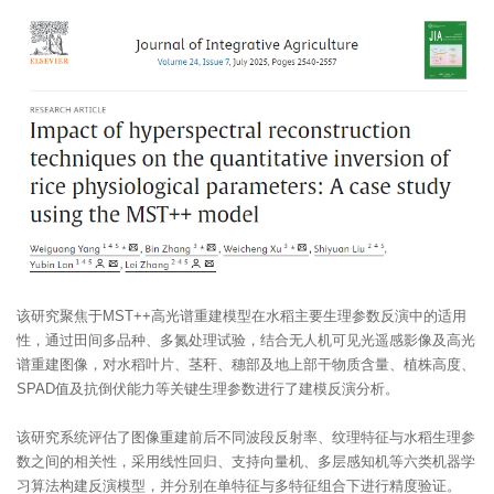
该研究聚焦于MST++高光谱重建模型在水稻主要生理参数反演中的适用
性，通过田间多品种、多氮处理试验，结合无人机可见光遥感影像及高光
谱重建图像，对水稻叶片、茎秆、穗部及地上部干物质含量、植株高度、
SPAD值及抗倒伏能力等关键生理参数进行了建模反演分析。
该研究系统评估了图像重建前后不同波段反射率、纹理特征与水稻生理参
数之间的相关性，采用线性回归、支持向量机、多层感知机等六类机器学
习算法构建反演模型，并分别在单特征与多特征组合下进行精度验证。