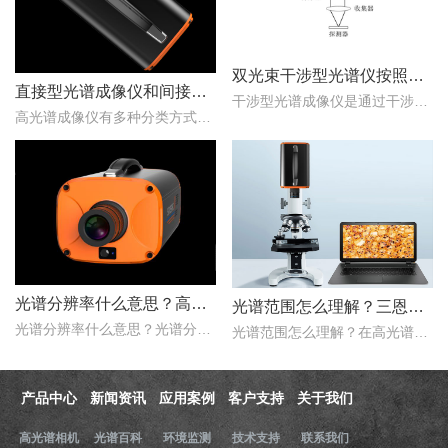
双光束干涉型光谱仪按照调制方式不同可分为哪些类型？
直接型光谱成像仪和间接型光谱成像仪区别
干涉型光谱成像仪是通过干涉元件和焦平面探测器对目标场景进行成像，干涉光谱成像技术主要包括双光束干涉型和多光束干涉型两种。那么，双光束干涉型光谱仪按照调制方式不同..
高光谱成像仪有多种分类方式，按照重构理论分类，可以分为直接型光谱成像仪和间接型光谱成像仪。那么，直接型光谱成像仪和间接型光谱成像仪什么区别？下文对直接型光谱成像..
光谱分辨率什么意思？高光谱成像仪光谱分辨率范围多少？
光谱范围怎么理解？三恩时高光谱成像仪光谱范围是多少nm？
光谱分辨率什么意思？光谱分辨率是评价高光谱成像仪性能的一个重要的指标，只是探测器在波长色散的方向，光谱仪器达到光谱响应峰值的半时，这两个波长之间的波长宽度。那么..
光谱范围怎么理解？在高光谱成像仪的性能指标评价中，光谱范围是一项重要的指标，它用于表示高光谱成像仪能够在该谱段内实现理想成像的范围。那么，三恩时高光谱成像仪光谱..
产品中心
新闻资讯
应用案例
客户支持
关于我们
高光谱相机
光谱百科
环境监测
技术支持
联系我们