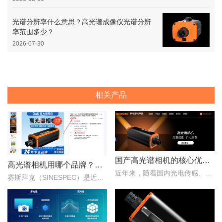
光谱分辨率什么意思？高光谱成像仪光谱分辨
率范围多少？
2026-07-30
相关产品
国产高光谱相机的核心优势：从“跟跑”到“并跑”的跨越
高光谱相机用哪个品牌？赛斯拜克怎么样？
近年来，随着国内光电传感、光学设计、成像算法等产业链环节的持续突破，国产高光谱相机综合性能稳步提升，正在从“进口替代”走向“自主引领”。..
赛斯拜克（SINESPEC）是近年来快速崛起的国产高光谱相机代表品牌之一，其优势在于性价比、自主技术以及本土化服务。..