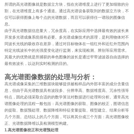
所谓的高光谱图像就是数据立方块，指在光谱维度上进行了更加细致的分
割，在光谱维度上有多个通道。通过高光谱设备获取到的数据立方块，不
仅可以获得图像上每个点的光谱数据，而且可以获得任一谱段的图像信
息。
由于高光谱数据信息量大，冗余度高，在实际应用中选择最有效的波长来
开发多光谱成像系统很有必要。多光谱成像技术的原理，是利用物体对不
同波长光线的吸收存在差异，通过对目标物体在一组红外和近红外范围内
特定光线波长中的光强度变化进行监测，来实现检测、辨别等应用需求。
其最大的优势就是所捕获的单色图像的波长是通过窄带滤波器自由选择的
最有效波长，以达到实时检测的目的。
高光谱图像数据的处理与分析：
高光谱成像采集的三维数据块能够提供被检样品内外部丰富的成分含量信
息，但由于高光谱数据具有波段多、分辨率高、数据维度高、冗余性强等
特点，因此必须采取合适的的数学算法对数据进行处理和分析。通常高光
谱图像处理的流程一般包括：高光谱图像的获取、图像的校正，图谱信息
的提取、数据预处理、数据降维和特征变量提取、模型建立、结果分析等
几个方面。总结以上的几个方面，可以将其分成三个方面：高光谱图像校
正、光谱数据降维以及检测模型构建。
1.高光谱图像校正和光谱预处理