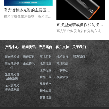
高光谱和多光谱的主要区别有哪些？
在光谱成像技术领域，高光谱成像与多光谱成像代表了两个重要的技术方向。..
直接型光谱成像仪和间接型光谱成像仪区别
高光谱成像仪有多种分类方式，按照重构理论分类，可以分为直接型光谱成像仪和间接型光谱成像仪。那么，直接型光谱成像仪和间接型光谱成像仪什么区别？下文对直接型光谱成像..
产品中心
新闻资讯
应用案例
客户支持
关于我们
高光谱相机
光谱百科
环境监测
技术支持
联系我们
高光谱成像
企业资讯
地质行业
常见问题
仪
医学行业
下载中心
显微高光谱
食品工业
视频演示
成像系统
航天航空
无人机高光
谱成像系统
精准农业
其它行业