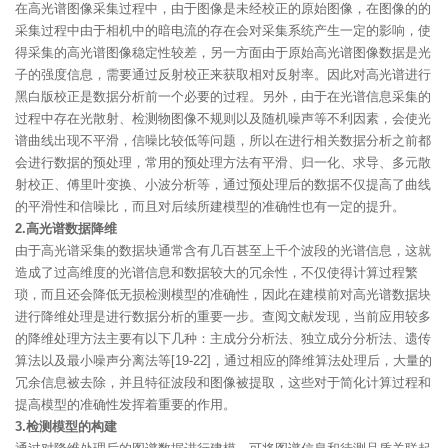
在高光谱图像采集过程中，由于图像是未经校正的原始图像，在图像的的
采集过程中由于相机中的暗电流的存在会对采集系统产生一定的影响，使
得采集的高光谱图像稳定性较差，另一方面由于原始高光谱图像数据是光
子的强度信息，需要通过反射校正来获取相对反射率。因此对高光谱进行
黑白版校正是数据分析前一个必要的过程。另外，由于在光谱信息采集的
过程中存在光散射、检测物图像不规则以及随机噪声等不利因素，会使光
谱曲线出现不平滑，信噪比较低等问题，所以在进行相关数据分析之前都
会进行数据的预处理，常用的预处理方法有平滑、归一化、求导、多元散
射校正、傅里叶变换、小波分析等，通过预处理后的数据不仅提高了曲线
的平滑性和信噪比，而且对后续所建模型的准确性也有一定的提升。
2.高光谱数据降维
由于高光谱采集的数据块通常含有几百甚至上千个波段的光谱信息，这就
造成了过高维度的光谱信息和数据较大的冗余性，不仅使得计算过程繁
琐，而且还会降低无损检测模型的准确性，因此在建模前对高光谱数据块
进行降维处理是进行数据分析的重要一步。查阅文献发现，当前应用较多
的降维处理方法主要有以下几种：主成分分析法、独立成分分析法、遗传
算法以及最小噪声分离法等[19-22]，通过相应的降维算法处理后，大量的
冗余信息被去除，并且特征波段和图像被提取，这些对于简化计算过程和
提高模型的准确性发挥着重要的作用。
3.检测模型的构建