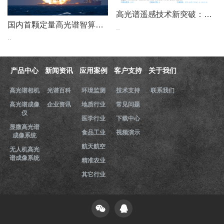
高光谱遥感技术新突破：为天然气管道“微泄露”戴上“光谱眼镜”
国内首颗定量高光谱智算卫星成功入轨
..
..
产品中心
新闻资讯
应用案例
客户支持
关于我们
高光谱相机
光谱百科
环境监测
技术支持
联系我们
高光谱成像
企业资讯
地质行业
常见问题
仪
医学行业
下载中心
显微高光谱
食品工业
视频演示
成像系统
航天航空
无人机高光
谱成像系统
精准农业
其它行业