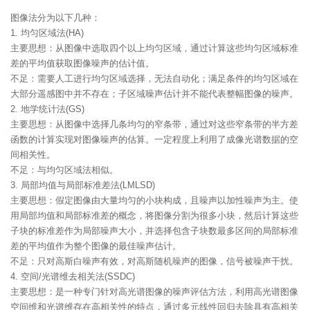
图像法分为以下几种：
1. 均匀区域法(HA)
主要思想：从图像中选取四个以上均匀区域，通过计算这些均匀区域标准
差的平均值获取图像噪声的估计值。
不足：需要人工进行均匀区域选择，无法自动化；满足条件的均匀区域在
大部分遥感图中并不存在；子区域噪声估计并不能代表整幅图像的噪声。
2. 地学统计法(GS)
主要思想：从图像中选择几条均匀的窄条带，通过对这些窄条带的半方差
函数的计算实现对图像噪声的估算。一定程度上利用了成像光谱数据的空
间相关性。
不足：与均匀区域法相似。
3. 局部均值与局部标准差法(LMLSD)
主要思想：假定图像由大量均匀的小块构成，且噪声以加性噪声为主。使
用局部均值和局部标准差的概念，将图像分割为很多小块，然后计算这些
子块的标准差作为局部噪声大小，并选择包含子块数最多区间的局部标准
差的平均值作为整个图像的最佳噪声估计。
不足：只对高斯白噪声有效，对高斯随机噪声的图像，信号被噪声干扰。
4. 空间/光谱维去相关法(SSDC)
主要思想：是一种专门针对高光谱图像的噪声评估方法，利用高光谱图像
空间维和光谱维存在高相关性的特点，通过多元线性回归去除具有高相关