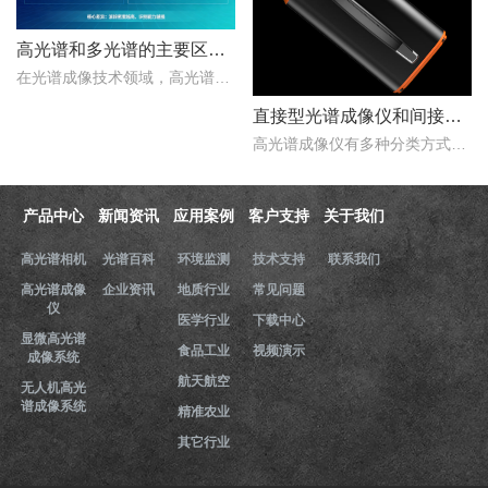
高光谱和多光谱的主要区别有哪些？
在光谱成像技术领域，高光谱成像与多光谱成像代表了两个重要的技术方向。..
直接型光谱成像仪和间接型光谱成像仪区别
高光谱成像仪有多种分类方式，按照重构理论分类，可以分为直接型光谱成像仪和间接型光谱成像仪。那么，直接型光谱成像仪和间接型光谱成像仪什么区别？下文对直接型光谱成像..
产品中心
新闻资讯
应用案例
客户支持
关于我们
高光谱相机
光谱百科
环境监测
技术支持
联系我们
高光谱成像
企业资讯
地质行业
常见问题
仪
医学行业
下载中心
显微高光谱
食品工业
视频演示
成像系统
航天航空
无人机高光
谱成像系统
精准农业
其它行业