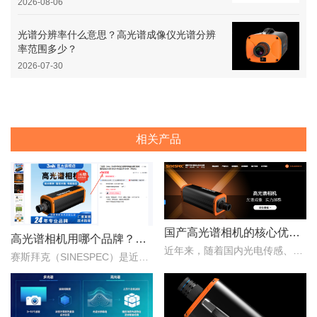
2026-08-06
光谱分辨率什么意思？高光谱成像仪光谱分辨
率范围多少？
2026-07-30
相关产品
国产高光谱相机的核心优势：从“跟跑”到“并跑”的跨越
高光谱相机用哪个品牌？赛斯拜克怎么样？
近年来，随着国内光电传感、光学设计、成像算法等产业链环节的持续突破，国产高光谱相机综合性能稳步提升，正在从“进口替代”走向“自主引领”。..
赛斯拜克（SINESPEC）是近年来快速崛起的国产高光谱相机代表品牌之一，其优势在于性价比、自主技术以及本土化服务。..