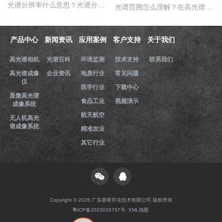
光谱分辨率什么意思？光谱分辨率是评价高光谱成像仪性能的一个重要的指标，只是探测器在波长色散的方向，光谱仪器达到光谱响应峰值的半时，这两个波长之间的波长宽度。那么..
光谱范围怎么理解？在高光谱成像仪的性能指标评价中，光谱范围是一项重要的指标，它用于表示高光谱成像仪能够在该谱段内实现理想成像的范围。那么，三恩时高光谱成像仪光谱..
产品中心
新闻资讯
应用案例
客户支持
关于我们
高光谱相机
光谱百科
环境监测
技术支持
联系我们
高光谱成像
企业资讯
地质行业
常见问题
仪
医学行业
下载中心
显微高光谱
食品工业
视频演示
成像系统
航天航空
无人机高光
谱成像系统
精准农业
其它行业
Copyright © 2026 广东赛斯拜克技术有限公司 版权所有
粤ICP备2023026797号
XML地图