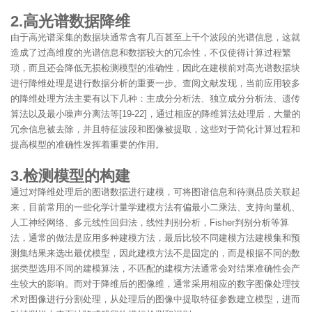
2.高光谱数据降维
由于高光谱采集的数据块通常含有几百甚至上千个波段的光谱信息，这就
造成了过高维度的光谱信息和数据较大的冗余性，不仅使得计算过程繁
琐，而且还会降低无损检测模型的准确性，因此在建模前对高光谱数据块
进行降维处理是进行数据分析的重要一步。查阅文献发现，当前应用较多
的降维处理方法主要有以下几种：主成分分析法、独立成分分析法、遗传
算法以及最小噪声分离法等[19-22]，通过相应的降维算法处理后，大量的
冗余信息被去除，并且特征波段和图像被提取，这些对于简化计算过程和
提高模型的准确性发挥着重要的作用。
3.检测模型的构建
通过对降维处理后的图谱数据进行建模，可将图谱信息和待测品质关联起
来，目前常用的一些化学计量学建模方法有偏最小二乘法、支持向量机、
人工神经网络、多元线性回归法，线性判别分析，Fisher判别分析等算
法，通常的做法是应用多种建模方法，最后比较不同建模方法建模集和预
测集结果来选出最优模型，因此建模方法不是固定的，而是根据不同的数
据类型选用不同的建模算法，不匹配的建模方法通常会对结果准确性会产
生较大的影响。而对于降维后的图像维，通常采用相应的数字图像处理技
术对图像进行分割处理，从处理后的图像中提取特征参数建立模型，进而