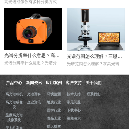
高光谱成像仪有多种分类方式，按照重构理论分类，可以分为直接型光谱成像仪和间接型光谱成像仪。那么，直接型光谱成像仪和间接型光谱成像仪什么区别？下文对直接型光谱成像..
光谱分辨率什么意思？高光谱成像仪光谱分辨率范围多少？
光谱范围怎么理解？三恩时高光谱成像仪光谱范围是多少nm？
光谱分辨率什么意思？光谱分辨率是评价高光谱成像仪性能的一个重要的指标，只是探测器在波长色散的方向，光谱仪器达到光谱响应峰值的半时，这两个波长之间的波长宽度。那么..
光谱范围怎么理解？在高光谱成像仪的性能指标评价中，光谱范围是一项重要的指标，它用于表示高光谱成像仪能够在该谱段内实现理想成像的范围。那么，三恩时高光谱成像仪光谱..
产品中心
新闻资讯
应用案例
客户支持
关于我们
高光谱相机
光谱百科
环境监测
技术支持
联系我们
高光谱成像
企业资讯
地质行业
常见问题
仪
医学行业
下载中心
显微高光谱
食品工业
视频演示
成像系统
航天航空
无人机高光