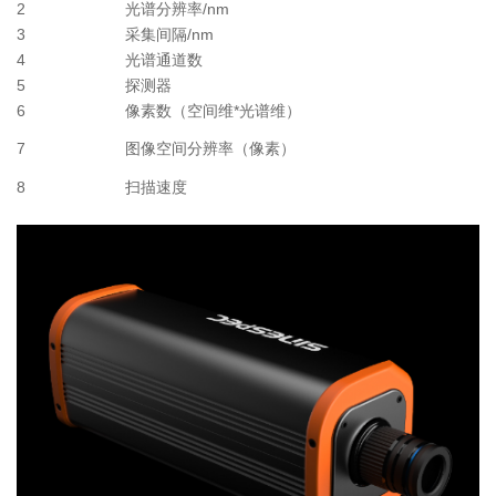
2
光谱分辨率/nm
3
采集间隔/nm
4
光谱通道数
5
探测器
6
像素数（空间维*光谱维）
7
图像空间分辨率（像素）
8
扫描速度