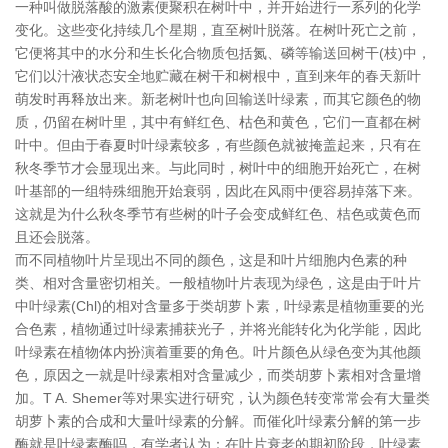
一种叫做脱落酸的激素便聚积在树叶中，并开始进行一系列的化学
变化。这些变化持续几个星期，直至树叶脱落。在树叶死亡之前，
它便将其中的水分和生长化合物质包括氮、磷等输送回树干(枝)中，
它们以汁液状态安全地贮藏在树干和树根中，直到来年的春天新叶
萌发时再释放出来。新老树叶也向回输送叶绿素，而其它颜色的物
质，仍留在树叶里，其中有鲜红色、枯色和黄色，它们一直都在树
叶中。但由于春夏时叶绿素较多，有些颜色就被掩盖起来，只有在
秋冬季节才会显现出来。与此同时，树叶中的细胞开始死亡，在树
叶基部的一组特殊细胞开始衰弱，因此在风雨中便容易掉落下来。
这就是为什么秋冬季节有些树的叶子会变成鲜红色、桔色或黄色而
且还会脱落。
而不同植物叶片呈现出不同的颜色，这是和叶片细胞内色素的种
类、相对含量密切相关。一般植物叶片表现为绿色，这是由于叶片
中叶绿素(Chl)的相对含量多于类胡萝卜素，叶绿素是植物重要的光
合色素，植物通过叶绿素捕获光子，并将光能转化为化学能，因此
叶绿素在植物体内扮演着重要的角色。叶片颜色从绿色变为其他颜
色，原因之一就是叶绿素相对含量减少，而类胡萝卜素相对含量增
加。T A. Shemer等对果实进行研究，认为颜色转变常常会有大量类
胡萝卜素的合成和大量叶绿素的分解。而催化叶绿素分解的第一步
酶就是叶绿素酶吗，有学者认为：在叶片衰老的期初阶段，叶绿素