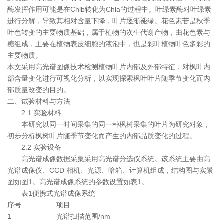
酶发挥作用可能是在Chlb转化为Chla的过程中。叶绿素酶对叶绿素
进行分解，导致其相对含量下降，叶片逐渐褪绿。花色素苷是秋季
叶色转变的主要物质基础，属于植物的次生代谢产物，由花色素与
糖组成，主要在植物表皮细胞的液泡中，也是彩叶植物叶色多彩的
主要物质。
本文采用高光谱图像技术检测植物叶片内部及外部特征，对枫叶内
部含量变化进行可视化分析，以实现探索枫叶叶片随季节变化而内
部质量改变的目的。
二、试验材料与方法
2.1 实验材料
本研究以同一时间采集的同一种枫树采集的叶片为研究对象，
初步分析枫树叶片随季节变化而产生的内部品质变化的过程。
2.2 实验设备
高光谱成像数据采
集采用高光谱分选仪系统。该系统主要由高
光谱成像仪、CCD 相机、光源、暗箱、计算机组成，结构图与实景
图如图1。高光谱成像系统的参数设置如表1。
表1便携式光谱成像系统
序号
项目
1
光谱扫描范围/nm