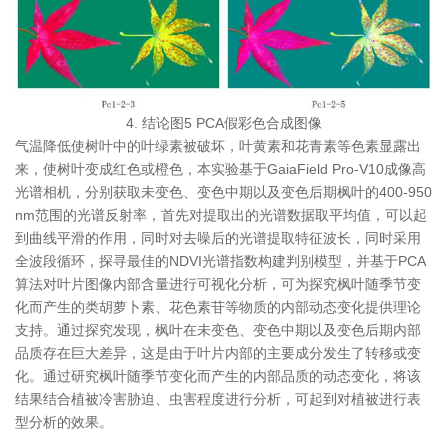
4. 结论图5 PCA假彩色合成图像
气温降低使树叶中的叶绿素被破坏，叶黄素和花青素等色素显露出
来，使树叶变成红色或橙色，本实验基于GaiaField Pro-V10成像高
光谱相机，分别获取未变色、变色中期以及变色后期枫叶的400-950
nm范围的光谱反射率，首先对提取出的光谱数据取平均值，可以起
到曲线平滑的作用，同时对去噪后的光谱提取特征波长，同时采用
全波段循环，探寻最佳的NDVI光谱指数构建判别模型，并基于PCA
算法对叶片图像内部含量进行可视化分析，可为探究枫叶随季节变
化而产生的类胡萝卜素、花色素苷等物质的内部动态变化提供理论
支持。通过探究发现，枫叶在未变色、变色中期以及变色后期内部
品质存在巨大差异，这是由于叶片内部的主要成分发生了转移或变
化。通过研究枫叶随季节变化而产生的内部品质的动态变化，将该
结果结合植被冷害胁迫、虫害程度进行分析，可起到对植被进行表
型分析的效果。